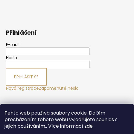
Přihlášení
E-mail
Heslo
PŘIHLÁSIT SE
Nová registrace
Zapomenuté heslo
Yoga sport Frýdek - Místek
Yogové studio Maralák
Tento web používá soubory cookie. Dalším
Hotel Maralák
procházením tohoto webu vyjadřujete souhlas s
jejich používáním.. Více informací
zde
.