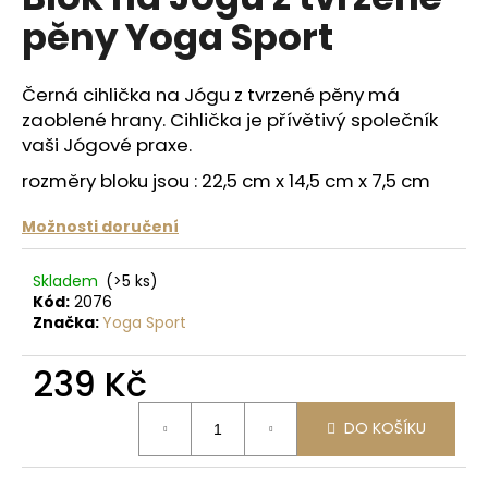
je
a
pěny Yoga Sport
0,0
z
j
5
í
hvězdiček.
Černá cihlička na Jógu z tvrzené pěny má
t
zaoblené hrany.
Cihlička je přívětivý společník
?
vaši Jógové praxe.
rozměry bloku jsou : 22,5 cm x 14,5 cm x 7,5 cm
Možnosti doručení
HLEDAT
Skladem
(>5 ks)
Kód:
2076
Značka:
Yoga Sport
D
o
239 Kč
p
Měrná
o
DO KOŠÍKU
cena:
r
u