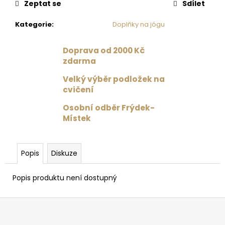
č
Zeptat se
Sdílet
u
j
Kategorie
:
Doplňky na jógu
e
m
Doprava od 2000 Kč
e
zdarma
Velký výběr podložek na
DRES
cvičení
S
TYLOVÝMI
Osobní odběr Frýdek-
ZÁDY
Místek
ČERNÁ
1
359
Kč
Popis
Diskuze
Původně:
1
699
Popis produktu není dostupný
Kč
Z
á