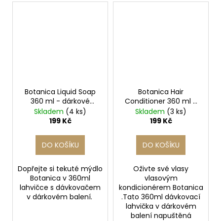
Botanica Liquid Soap
Botanica Hair
360 ml - dárkové
Conditioner 360 ml -
balení
dárkové balení
Skladem
(4 ks)
Skladem
(3 ks)
199 Kč
199 Kč
DO KOŠÍKU
DO KOŠÍKU
Dopřejte si tekuté mýdlo
Oživte své vlasy
Botanica v 360ml
vlasovým
lahvičce s dávkovačem
kondicionérem Botanica
v dárkovém balení.
.Tato 360ml dávkovací
lahvička v dárkovém
balení napuštěná