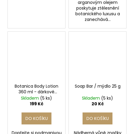
arganovým olejem
poskytuje ztělesnění
botanického luxusu a
zanechává...
Botanica Body Lotion
Soap Bar / mýdlo 25 g
360 ml - dárkové
balení
Skladem
(5 ks)
Skladem
(5 ks)
199 Kč
20 Kč
DO KOŠÍKU
DO KOŠÍKU
Dopřejte si podmanivou
Nádherná vůně značky