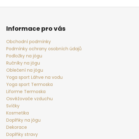
y
Z
v
á
ý
p
p
Informace pro vás
i
a
s
t
Obchodní podmínky
u
Podmínky ochrany osobních údajů
í
Podložky na jógu
Ručníky na jógu
Oblečení na jógu
Yoga sport Láhve na vodu
Yoga sport Termoska
Liforme Termoska
Osvěžovače vzduchu
Svíčky
Kosmetika
Doplňky na jógu
Dekorace
Doplňky stravy