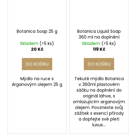
Botanica Soap 25 g
Botanica Liquid Soap
360 ml na doplnění
Skladem
(>5 ks)
Skladem
(>5 ks)
20 Kč
119 Kč
DO KOŠÍKU
DO KOŠÍKU
Mýdlo na ruce s
Tekuté mýdlo Botanica
Arganovým olejem 25 g
v 360ml plastovém
sáčku na doplnění do
originál láhve, s
omlazujícím arganovým
olejem. Povzneste svůj
zážitek s esencí přírody
a dopřejte své pleti
luxus...