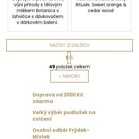
vůni přírody s tělovým
Rituals. Sweet orange &
mlékem Botanica v
cedar wood
lahvičce s dávkovačem
v dárkovém balení.
NAČÍST 12 DALŠÍCH
S
1
5
t
O
r
49
položek celkem
v
á
NAHORU
l
n
k
á
o
d
Doprava od 2000 Kč
v
a
á
zdarma
c
n
í
Velký výběr podložek na
í
p
cvičení
r
Osobní odběr Frýdek-
v
Místek
k