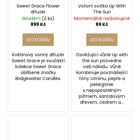
Sweet Grace Flower
Votivní svíčka Up With
difuzér
The Sun
Skladem
(2 ks)
Momentálně nedostupné
899 Kč
89 Kč
DO KOŠÍKU
DO KOŠÍKU
Květinový vonný difuzér
Osvěžující vůně Up with
Sweet Grace je součástí
the sun pozvedne
kolekce Sweet Grace
vaši náladu. Vůně
oblíbené značky
kombinuje povznášející
Bridgewater Candles.
tóny citrónu, pepře a
pelargónie
s nepopiratelným
pižmem, santalovým
dřevem, cedrem a...