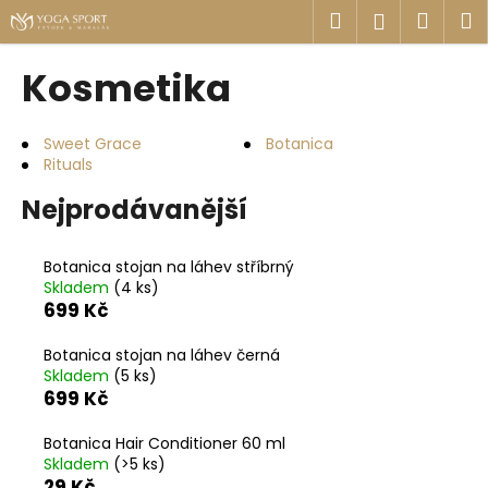
K
Přejít
Hledat
Náku
M
Přihlášen
na
o
obsah
Zpět
Zpět
košík
š
Kosmetika
í
C
k
o
Sweet Grace
Botanica
Rituals
p
o
Nejprodávanější
t
ř
Botanica stojan na láhev stříbrný
e
Skladem
(4 ks)
699 Kč
b
u
Botanica stojan na láhev černá
j
Skladem
(5 ks)
e
699 Kč
t
Botanica Hair Conditioner 60 ml
e
Skladem
(>5 ks)
n
29 Kč