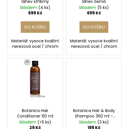
č
láhev stříbrný
láhev černá
d
u
Skladem
(4 ks)
Skladem
(5 ks)
u
j
699 Kč
699 Kč
k
e
m
t
DO KOŠÍKU
DO KOŠÍKU
e
ů
Materiál: vysoce kvalitní
Materiál: vysoce kvalitní
nerezová ocel / chrom
nerezová ocel / chrom
PODPRSENKA
VÉČKOVÁ
ČERNÁ
879
Kč
Původně:
1
099
Kč
Botanica Hair
Botanica Hair & Body
Conditioner 60 ml
Shampoo 360 ml -
dárkové balení
Skladem
(>5 ks)
Skladem
(3 ks)
29 Kč
199 Kč