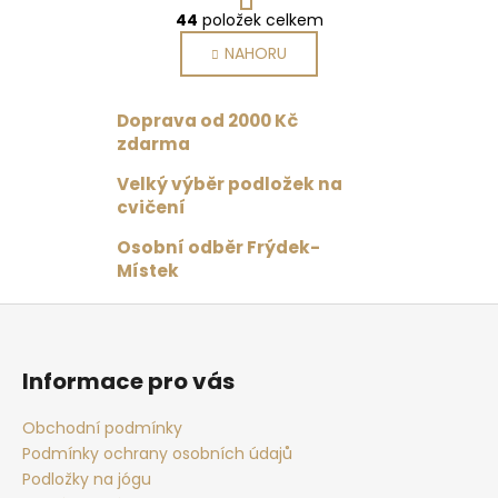
O
r
44
položek celkem
v
á
NAHORU
l
n
k
á
o
d
Doprava od 2000 Kč
v
a
á
zdarma
c
n
í
Velký výběr podložek na
í
p
cvičení
r
Osobní odběr Frýdek-
v
Místek
k
y
Z
v
á
ý
p
p
Informace pro vás
i
a
s
t
Obchodní podmínky
u
Podmínky ochrany osobních údajů
í
Podložky na jógu