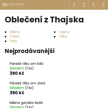
K
Přejít
Hledat
Náku
M
Přihlášen
na
o
obsah
Zpět
Zpět
košík
š
Oblečení z Thajska
í
C
k
o
Mikiny
Legíny
Trička
Tílka
p
Šaty
o
Nejprodávanější
t
ř
e
Pánské tílko om bílá
Skladem
(1 ks)
b
390 Kč
u
j
Pánské tílko om zlatá
e
Skladem
(1 ks)
390 Kč
t
e
Mikina ganáša šedá
n
Skladem
(1 ks)