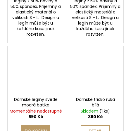
legíny z 50% bavlny a
legíny z 50% bavlny a
50% spandex. Příjemný a
50% spandex. Příjemný a
elastický materiál o
elastický materiál o
velikosti S - L. Design u
velikosti S - L. Design u
legín může být u
legín může být u
každého kusu jinak
každého kusu jinak
rozvržen.
rozvržen.
Dámské legíny světle
Dámské tričko ruka
modrá batika
bílá
Momentálně nedostupné
Skladem
(1 ks)
590 Kč
390 Kč
DO KOŠÍKU
DETAIL