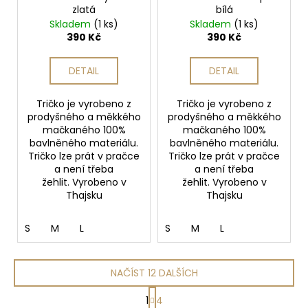
zlatá
bílá
Skladem
(1 ks)
Skladem
(1 ks)
390 Kč
390 Kč
DETAIL
DETAIL
Tričko je vyrobeno z
Tričko je vyrobeno z
prodyšného a měkkého
prodyšného a měkkého
mačkaného 100%
mačkaného 100%
bavlněného materiálu.
bavlněného materiálu.
Tričko lze prát v pračce
Tričko lze prát v pračce
a není třeba
a není třeba
žehlit. Vyrobeno v
žehlit. Vyrobeno v
Thajsku
Thajsku
S
M
L
S
M
L
NAČÍST 12 DALŠÍCH
S
1
4
t