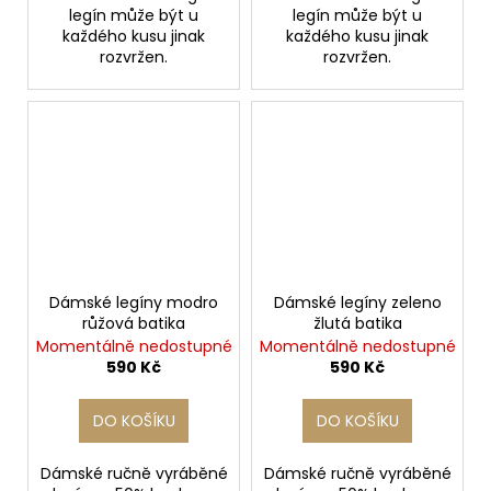
legín může být u
legín může být u
každého kusu jinak
každého kusu jinak
rozvržen.
rozvržen.
Dámské legíny modro
Dámské legíny zeleno
růžová batika
žlutá batika
Momentálně nedostupné
Momentálně nedostupné
590 Kč
590 Kč
DO KOŠÍKU
DO KOŠÍKU
Dámské ručně vyráběné
Dámské ručně vyráběné