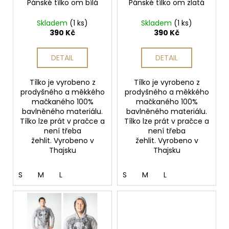
č
o
Pánské tílko om bílá
Pánské tílko om zlatá
u
d
j
Skladem
(1 ks)
Skladem
(1 ks)
u
390 Kč
390 Kč
e
k
m
t
e
DETAIL
DETAIL
ů
Tílko je vyrobeno z
Tílko je vyrobeno z
PODLOŽKA
prodyšného a měkkého
prodyšného a měkkého
NA
mačkaného 100%
mačkaného 100%
JÓGU
bavlněného materiálu.
bavlněného materiálu.
LIFORME
Tílko lze prát v pračce a
Tílko lze prát v pračce a
YOGA
MAT
není třeba
není třeba
PAISLEY
žehlit. Vyrobeno v
žehlit. Vyrobeno v
PASSION
Thajsku
Thajsku
MAROON
/
BURGUNDY
S
M
L
S
M
L
4
625
Kč