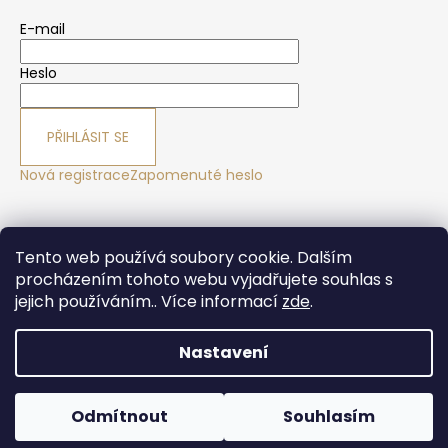
E-mail
Heslo
PŘIHLÁSIT SE
Nová registrace
Zapomenuté heslo
Yoga sport Frýdek - Místek
Yogové studio Maralák
Tento web používá soubory cookie. Dalším
Hotel Maralák
procházením tohoto webu vyjadřujete souhlas s
jejich používáním.. Více informací
zde
.
Nastavení
Vytvořil Shoptet
Copyright 2026
Yogasport Shop
. Všechna práva
Odmítnout
Souhlasím
vyhrazena.
Upravit nastavení cookies