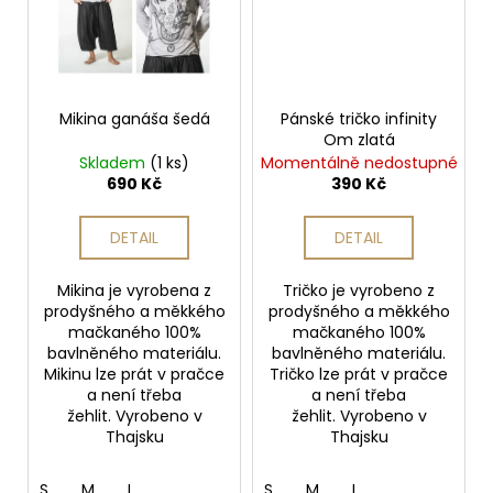
Mikina ganáša šedá
Pánské tričko infinity
Om zlatá
Skladem
(1 ks)
Momentálně nedostupné
690 Kč
390 Kč
DETAIL
DETAIL
Mikina je vyrobena z
Tričko je vyrobeno z
prodyšného a měkkého
prodyšného a měkkého
mačkaného 100%
mačkaného 100%
bavlněného materiálu.
bavlněného materiálu.
Mikinu lze prát v pračce
Tričko lze prát v pračce
a není třeba
a není třeba
žehlit. Vyrobeno v
žehlit. Vyrobeno v
Thajsku
Thajsku
S
M
L
S
M
L