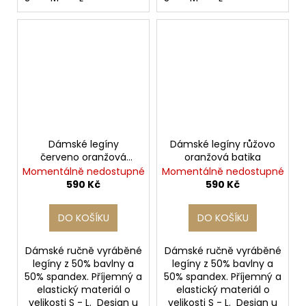
Dámské legíny
Dámské legíny růžovo
červeno oranžová
oranžová batika
batika
Momentálně nedostupné
Momentálně nedostupné
590 Kč
590 Kč
DO KOŠÍKU
DO KOŠÍKU
Dámské ručně vyráběné
Dámské ručně vyráběné
legíny z 50% bavlny a
legíny z 50% bavlny a
50% spandex. Příjemný a
50% spandex. Příjemný a
elastický materiál o
elastický materiál o
velikosti S - L. Design u
velikosti S - L. Design u