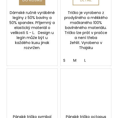
Dámské ručně vyráběné
Tričko je vyrobeno z
legíny z 50% bavlny a
prodyšného a měkkého
50% spandex. Příjemný a
mačkaného 100%
elastický materiál o
bavlněného materiálu.
velikosti S - L. Design u
Tričko lze prát v pračce
legín může být u
a není třeba
každého kusu jinak
žehlit. Vyrobeno v
rozvržen.
Thajsku
S
M
L
Pánské tričko symbol
Pánské tričko octopus