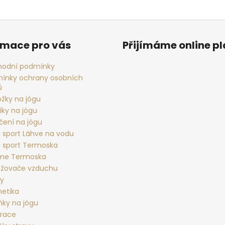
d
a
c
í
rmace pro vás
Přijímáme online p
p
r
odní podmínky
v
ínky ochrany osobních
k
ů
y
ožky na jógu
v
íky na jógu
ý
čení na jógu
p
 sport Láhve na vodu
i
 sport Termoska
s
rme Termoska
u
žovače vzduchu
ky
etika
ňky na jógu
race