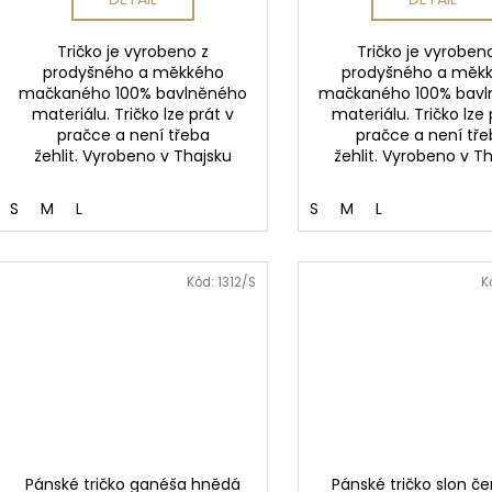
Tričko je vyrobeno z
Tričko je vyroben
prodyšného a měkkého
prodyšného a měk
mačkaného 100% bavlněného
mačkaného 100% bav
materiálu. Tričko lze prát v
materiálu. Tričko lze 
pračce a není třeba
pračce a není tř
žehlit. Vyrobeno v Thajsku
žehlit. Vyrobeno v T
S
M
L
S
M
L
Kód:
1312/S
K
Pánské tričko ganéša hnědá
Pánské tričko slon č