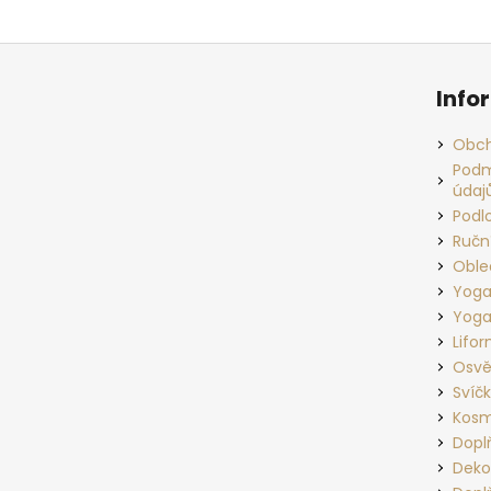
Z
á
Info
p
a
Obch
t
Podm
údaj
í
Podl
Ručn
Oble
Yoga
Yoga
Lifo
Osvě
Svíč
Kosm
Dopl
Deko