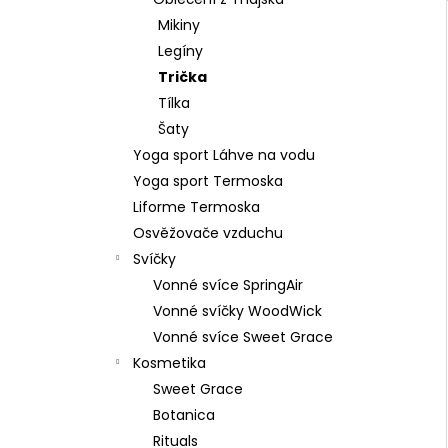
879 Kč
l
Mikiny
Původně:
1 099 Kč
Legíny
Trička
Tílka
Šaty
Yoga sport Láhve na vodu
Yoga sport Termoska
Liforme Termoska
Osvěžovače vzduchu
Svíčky
Vonné svíce SpringAir
Vonné svíčky WoodWick
Vonné svíce Sweet Grace
Kosmetika
Sweet Grace
Botanica
Rituals