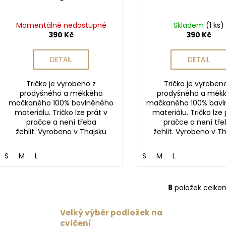
Momentálně nedostupné
Skladem
(1 ks)
390 Kč
390 Kč
DETAIL
DETAIL
Tričko je vyrobeno z
Tričko je vyroben
prodyšného a měkkého
prodyšného a měk
mačkaného 100% bavlněného
mačkaného 100% bav
materiálu. Tričko lze prát v
materiálu. Tričko lze 
pračce a není třeba
pračce a není tř
žehlit. Vyrobeno v Thajsku
žehlit. Vyrobeno v T
S
M
L
S
M
L
8
položek celke
O
v
Velký výběr podložek na
l
cvičení
á