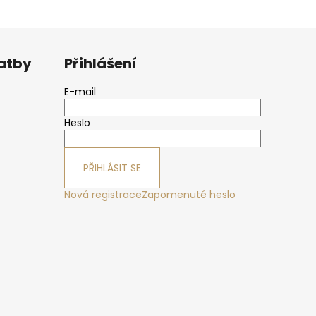
latby
Přihlášení
E-mail
Heslo
PŘIHLÁSIT SE
Nová registrace
Zapomenuté heslo