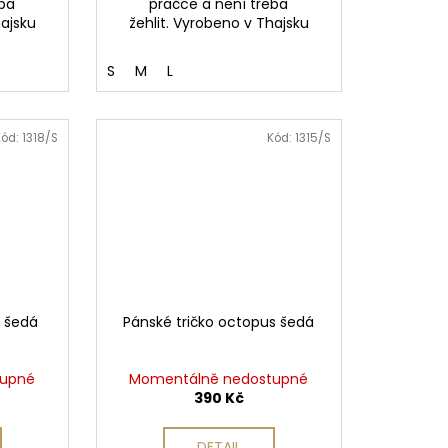
eba
pračce a není třeba
hajsku
žehlit. Vyrobeno v Thajsku
S
M
L
Kód:
1318/S
Kód:
1315/S
a šedá
Pánské tričko octopus šedá
tupné
Momentálně nedostupné
390 Kč
DETAIL