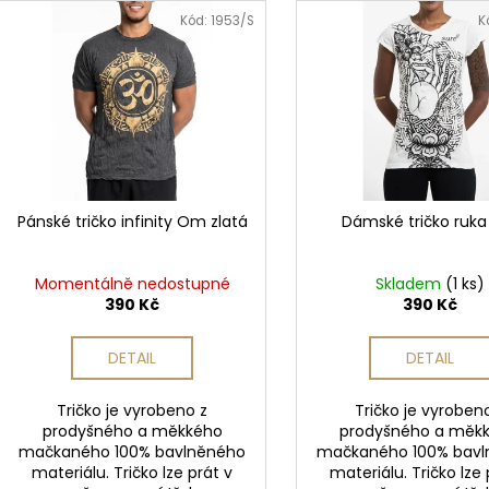
MAT PAISLEY PASSION MAROON /
n
1 359 Kč
BURGUNDY
ý
Kód:
1953/S
K
Původně:
1 699
í
p
4 625 Kč
p
i
r
s
o
p
d
r
u
o
k
d
Pánské tričko infinity Om zlatá
Dámské tričko ruka 
t
u
ů
k
Momentálně nedostupné
Skladem
(1 ks)
t
390 Kč
390 Kč
ů
DETAIL
DETAIL
Tričko je vyrobeno z
Tričko je vyroben
prodyšného a měkkého
prodyšného a měk
mačkaného 100% bavlněného
mačkaného 100% bav
materiálu. Tričko lze prát v
materiálu. Tričko lze 