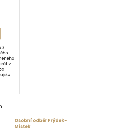
o z
kého
lněného
prát v
eba
hajsku
m
Osobní odběr Frýdek-
Místek