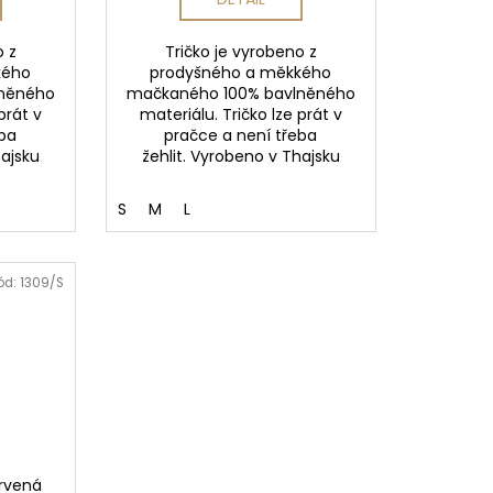
o z
Tričko je vyrobeno z
kého
prodyšného a měkkého
lněného
mačkaného 100% bavlněného
prát v
materiálu. Tričko lze prát v
eba
pračce a není třeba
hajsku
žehlit. Vyrobeno v Thajsku
S
M
L
ód:
1309/S
ervená