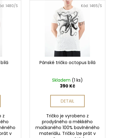
ód:
1480/S
Kód:
1465/S
 Kč
bílá
Pánské tričko octopus bílá
Skladem
(1 ks)
390 Kč
DETAIL
o z
Tričko je vyrobeno z
kého
prodyšného a měkkého
lněného
mačkaného 100% bavlněného
prát v
materiálu. Tričko lze prát v