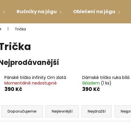
u
Ručníky na jógu
Oblečení na jógu
a
Trička
Co potřebujete najít?
Trička
HLEDAT
Nejprodávanější
Pánské tričko infinity Om zlatá
Dámské tričko ruka bílá
Doporučujeme
Momentálně nedostupné
Skladem
(1 ks)
390 Kč
390 Kč
Ř
a
Doporučujeme
Nejlevnější
Nejdražší
Nejp
z
e
PODLOŽKA NA JÓGU LIFORME YOGA
DRES S TYLOVÝM
V