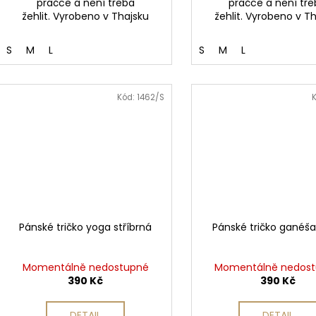
pračce a není třeba
pračce a není tř
žehlit. Vyrobeno v Thajsku
žehlit. Vyrobeno v T
S
M
L
S
M
L
Kód:
1462/S
Pánské tričko yoga stříbrná
Pánské tričko ganéš
Momentálně nedostupné
Momentálně nedos
390 Kč
390 Kč
DETAIL
DETAIL