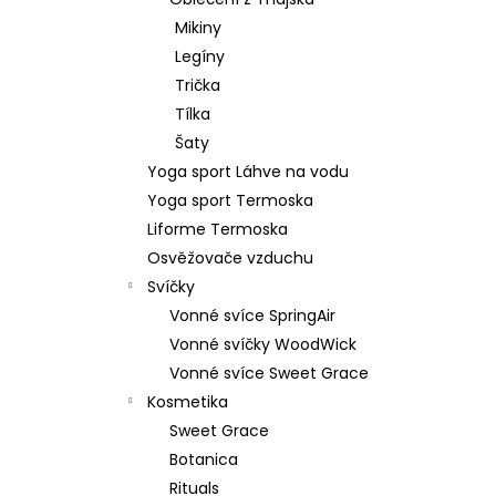
59 Kč
l
Mikiny
Legíny
Trička
Tílka
Šaty
Yoga sport Láhve na vodu
Yoga sport Termoska
Liforme Termoska
Osvěžovače vzduchu
Svíčky
Vonné svíce SpringAir
Vonné svíčky WoodWick
Vonné svíce Sweet Grace
Kosmetika
Sweet Grace
Botanica
Rituals