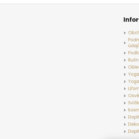
Z
á
Info
p
a
Obch
t
Podm
údaj
í
Podl
Ručn
Oble
Yoga
Yoga
Lifo
Osvě
Svíč
Kosm
Dopl
Deko
Dopl