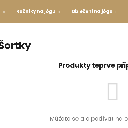
u
Ručníky na jógu
Oblečení na jógu
Co potřebujete najít?
Šortky
HLEDAT
Produkty teprve př
Doporučujeme
Můžete se ale podívat na o
MAGNESIA 1.5 L
PODPRSENKA V