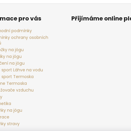
rmace pro vás
Přijímáme online p
odní podmínky
ínky ochrany osobních
ů
ožky na jógu
íky na jógu
čení na jógu
 sport Láhve na vodu
 sport Termoska
rme Termoska
žovače vzduchu
ky
etika
ňky na jógu
race
ňky stravy