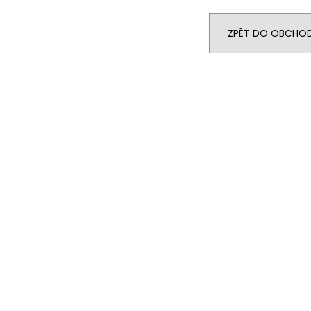
35 Kč
879 Kč
Původně:
1 099
ZPĚT DO OBCHO