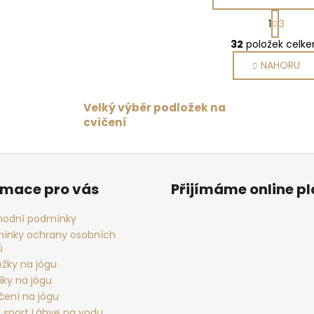
S
1
3
t
O
r
32
položek celk
v
á
NAHORU
l
n
k
á
o
d
Velký výběr podložek na
v
a
á
cvičení
c
n
í
í
p
r
rmace pro vás
Přijímáme online p
v
k
odní podmínky
y
ínky ochrany osobních
v
ů
ý
ožky na jógu
p
íky na jógu
i
čení na jógu
s
 sport Láhve na vodu