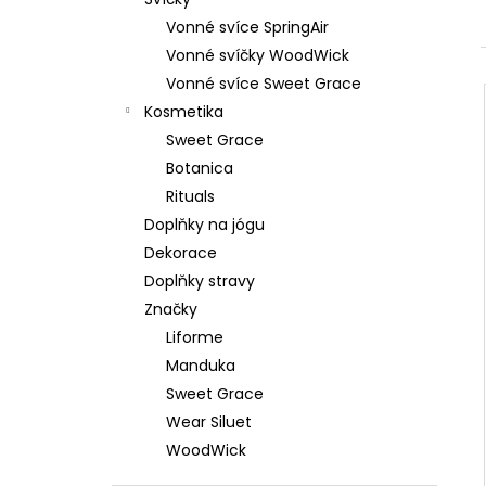
879 Kč
l
Vonné svíce SpringAir
Původně:
1 099 Kč
Vonné svíčky WoodWick
Vonné svíce Sweet Grace
Kosmetika
Sweet Grace
Botanica
Rituals
Doplňky na jógu
Dekorace
Doplňky stravy
Značky
Liforme
Manduka
Sweet Grace
Wear Siluet
WoodWick