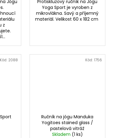
k na Jógu
Protiskluzový ručník na Jógu
s.
Yoga Sport je vyroben z
schnoucí
mikrovlákna. Savý a příjemný
teriálu
materiál. Velikost 60 x 182 cm
u z
ujete.
...
Kód:
2088
Kód:
1756
 Sport
Ručník na jógu Manduka
Yogitoes stained glass /
pastelová vitráž
Skladem
(1 ks)