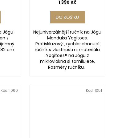
1 390 Kč
DO KOŠÍKU
na Jógu
Nejuniverzálnější ručník na Jógu
en z
Manduka Yogitoes.
říjemný
Protiskluzový , rychloschnoucí
x 182 cm
ručník s vlastnostmi materiálu
Yogitoes® na Jógu z
mikrovlákna si zamilujete.
Rozměry ručníku...
Kód:
1060
Kód:
1051