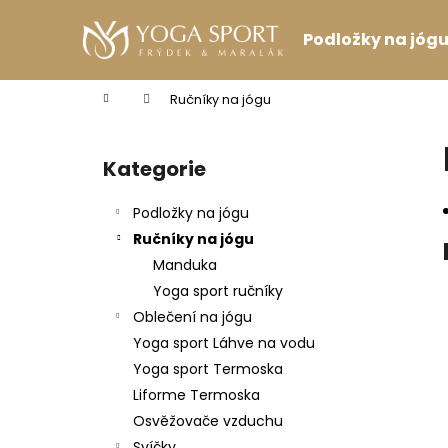
K
Přejít
na
o
Podložky na jóg
obsah
Zpět
Zpět
š
do
do
í
Domů
Ručníky na jógu
k
obchodu
obchodu
P
o
Kategorie
Přeskočit
s
kategorie
t
Podložky na jógu
r
Ručníky na jógu
a
Manduka
n
Yoga sport ručníky
n
Oblečení na jógu
í
Yoga sport Láhve na vodu
p
Yoga sport Termoska
a
Liforme Termoska
n
Osvěžovače vzduchu
PODPRSENKA VÉČKOVÁ ČERNÁ
e
Svíčky