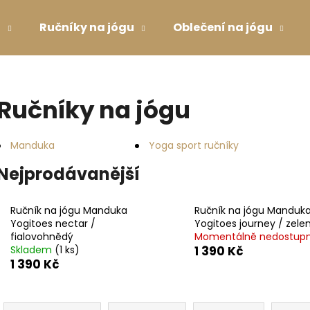
u
Ručníky na jógu
Oblečení na jógu
Co potřebujete najít?
Ručníky na jógu
HLEDAT
Manduka
Yoga sport ručníky
Nejprodávanější
Doporučujeme
Ručník na jógu Manduka
Ručník na jógu Manduk
Yogitoes nectar /
Yogitoes journey / zele
fialovohnědý
Momentálně nedostup
Skladem
(1 ks)
1 390 Kč
1 390 Kč
Ř
PODLOŽKA NA JÓGU LIFORME YOGA
DRES S TYLOVÝM