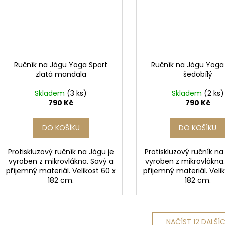
Ručník na Jógu Yoga Sport
Ručník na Jógu Yoga
zlatá mandala
šedobílý
Skladem
(3 ks)
Skladem
(2 ks)
790 Kč
790 Kč
DO KOŠÍKU
DO KOŠÍKU
Protiskluzový ručník na Jógu je
Protiskluzový ručník na
vyroben z mikrovlákna. Savý a
vyroben z mikrovlákna
příjemný materiál. Velikost 60 x
příjemný materiál. Veli
182 cm.
182 cm.
NAČÍST 12 DALŠÍ