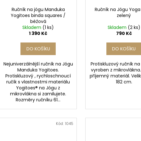
Ručník na jógu Manduka
Ručník na Jógu Yoga
Yogitoes binda squares /
zelený
béžová
Skladem
(1 ks)
Skladem
(2 ks)
1 390 Kč
790 Kč
DO KOŠÍKU
DO KOŠÍKU
Nejuniverzálnější ručník na Jógu
Protiskluzový ručník na
Manduka Yogitoes.
vyroben z mikrovlákna
Protiskluzový , rychloschnoucí
příjemný materiál. Veli
ručík s vlastnostmi materiálu
182 cm.
Yogitoes® na Jógu z
mikrovlákna si zamilujete.
Rozměry ručníku 61...
Kód:
1045