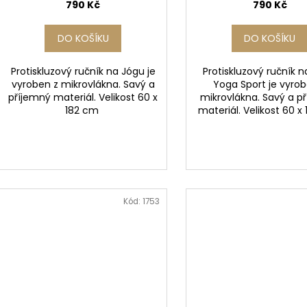
790 Kč
790 Kč
DO KOŠÍKU
DO KOŠÍKU
Protiskluzový ručník na Jógu je
Protiskluzový ručník 
vyroben z mikrovlákna. Savý a
Yoga Sport je vyrob
příjemný materiál. Velikost 60 x
mikrovlákna. Savý a p
182 cm
materiál. Velikost 60 
Kód:
1753