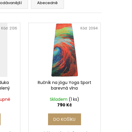
rodávanější
Abecedně
 Kč
Kód:
2136
Kód:
2094
duka
Ručník na jógu Yoga Sport
elený
barevná vlna
tupné
Skladem
(1 ks)
790 Kč
DO KOŠÍKU