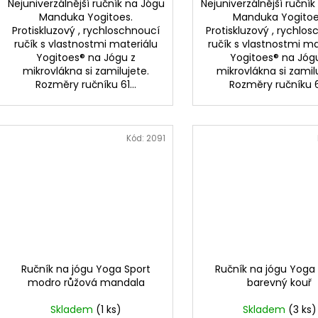
Nejuniverzálnější ručník na Jógu
Nejuniverzálnější ruční
Manduka Yogitoes.
Manduka Yogitoe
Protiskluzový , rychloschnoucí
Protiskluzový , rychlo
ručík s vlastnostmi materiálu
ručík s vlastnostmi ma
Yogitoes® na Jógu z
Yogitoes® na Jóg
mikrovlákna si zamilujete.
mikrovlákna si zamil
Rozměry ručníku 61...
Rozměry ručníku 61
Kód:
2091
Ručník na jógu Yoga Sport
Ručník na jógu Yoga
modro růžová mandala
barevný kouř
Skladem
(1 ks)
Skladem
(3 ks)