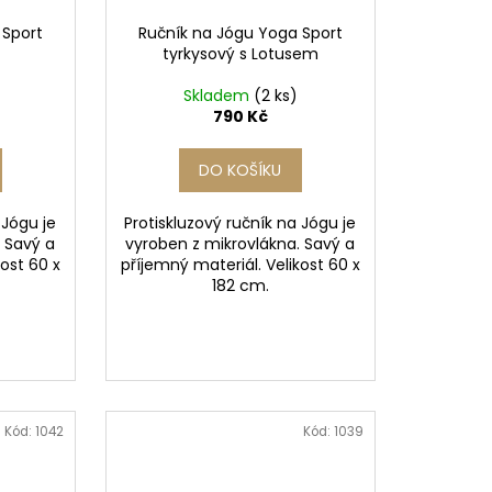
 Sport
Ručník na Jógu Yoga Sport
tyrkysový s Lotusem
Skladem
(2 ks)
790 Kč
DO KOŠÍKU
 Jógu je
Protiskluzový ručník na Jógu je
. Savý a
vyroben z mikrovlákna. Savý a
kost 60 x
příjemný materiál. Velikost 60 x
182 cm.
Kód:
1042
Kód:
1039