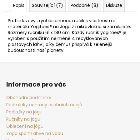
Popis
Související (7)
Podobné (8)
Diskuze
Protiskluzový , rychloschnoucí ručík s vlastnostmi
materiálu Yogitoes® na Jógu z mikrovlákna si zamilujete.
Rozměry ručníku 61 x 180 cm. Každý ručník yogitoes® je
vyroben s použitím nejméně 4 recyklovaných
plastových lahví, díky čemuž přispívá k zelenější
budoucnosti naší planety.
Z
á
p
Informace pro vás
a
t
Obchodní podmínky
Podmínky ochrany osobních údajů
í
Podložky na jógu
Ručníky na jógu
Oblečení na jógu
Yoga sport Láhve na vodu