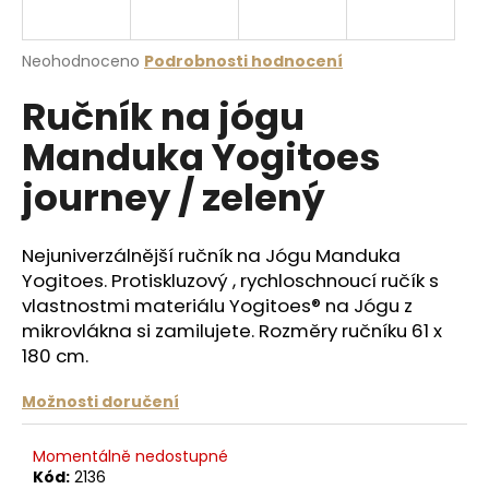
a
j
Průměrné
Neohodnoceno
Podrobnosti hodnocení
í
hodnocení
Ručník na jógu
produktu
t
je
?
Manduka Yogitoes
0,0
z
journey / zelený
5
hvězdiček.
Nejuniverzálnější ručník na Jógu Manduka
HLEDAT
Yogitoes. Protiskluzový , rychloschnoucí ručík s
vlastnostmi materiálu Yogitoes® na Jógu z
mikrovlákna si zamilujete. Rozměry ručníku 61 x
D
180 cm.
o
p
Možnosti doručení
o
r
Momentálně nedostupné
u
Kód:
2136