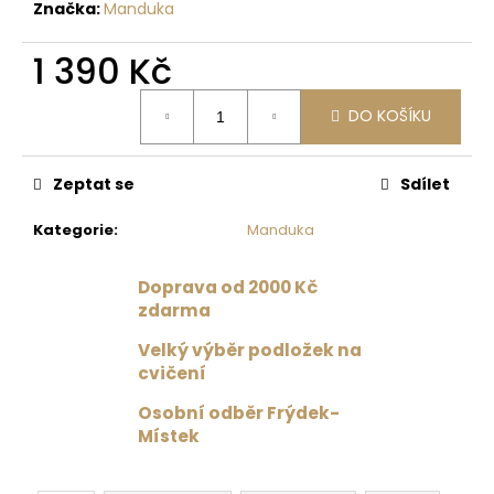
č
Značka:
Manduka
u
j
1 390 Kč
e
m
Měrná
DO KOŠÍKU
cena:
e
Zeptat se
Sdílet
PODLOŽKA
NA
JÓGU
Kategorie
:
Manduka
LIFORME
YOGA
MAT
Doprava od 2000 Kč
PAISLEY
zdarma
PASSION
MAROON
Velký výběr podložek na
/
cvičení
BURGUNDY
4
Osobní odběr Frýdek-
625
Místek
Kč