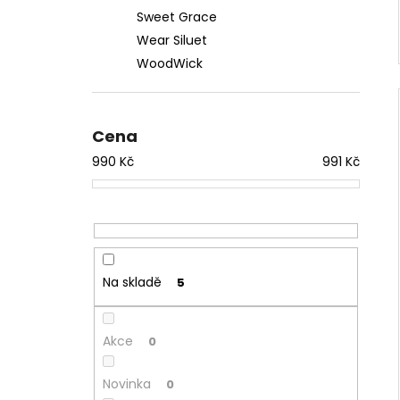
Sweet Grace
Wear Siluet
WoodWick
Cena
990
Kč
991
Kč
Na skladě
5
Akce
0
Novinka
0