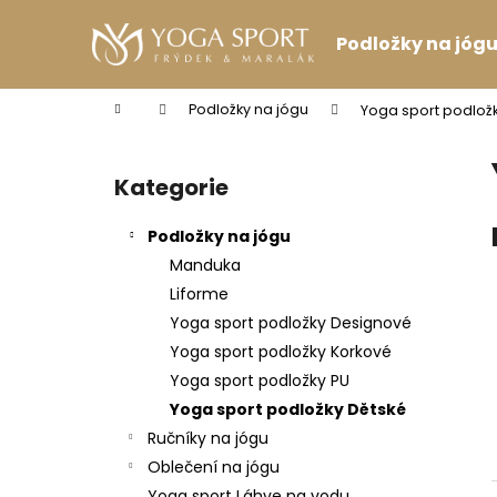
K
Přejít
na
o
Podložky na jóg
obsah
Zpět
Zpět
š
do
do
í
Domů
Podložky na jógu
Yoga sport podlož
k
obchodu
obchodu
P
o
Kategorie
Přeskočit
s
kategorie
t
Podložky na jógu
r
Manduka
a
Liforme
n
Yoga sport podložky Designové
n
Yoga sport podložky Korkové
í
Yoga sport podložky PU
p
Yoga sport podložky Dětské
a
Ručníky na jógu
n
Oblečení na jógu
VINCENTKA 0.7 L
e
Yoga sport Láhve na vodu