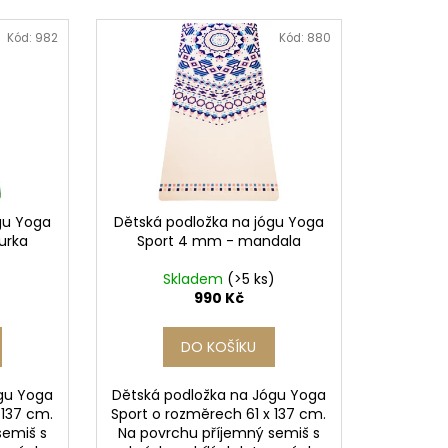
 Kč
Kód:
982
Kód:
880
gu Yoga
Dětská podložka na jógu Yoga
urka
Sport 4 mm - mandala
Skladem
(>5 ks)
990 Kč
DO KOŠÍKU
gu Yoga
Dětská podložka na Jógu Yoga
 137 cm.
Sport o rozměrech 61 x 137 cm.
semiš s
Na povrchu příjemný semiš s