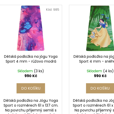
e
35 Kč
879 Kč
V
n
Původně:
1 099
ý
Kód:
985
í
p
p
i
r
s
o
p
d
r
u
o
k
d
Dětská podložka na jógu Yoga
Dětská podložka na jó
t
Sport 4 mm - rúžovo modrá
Sport 4 mm - sněh
u
ů
k
Skladem
(3 ks)
Skladem
(4 ks)
t
990 Kč
990 Kč
ů
DO KOŠÍKU
DO KOŠÍKU
Dětská podložka na Jógu Yoga
Dětská podložka na Jó
Sport o rozměrech 61 x 137 cm.
Sport o rozměrech 61 x
Na povrchu příjemný semiš s
Na povrchu příjemný 