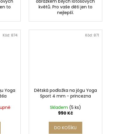
sových
obrázkem bílých lotosových
jen to
květů. Pro vaše děti jen to
nejlepší.
Kód:
874
Kód:
871
gu Yoga
Dětská podložka na jógu Yoga
éša
Sport 4 mm - princezna
tupné
Skladem
(5 ks)
990 Kč
DO KOŠÍKU