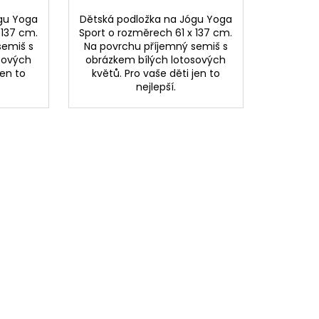
gu Yoga
Dětská podložka na Jógu Yoga
 137 cm.
Sport o rozměrech 61 x 137 cm.
semiš s
Na povrchu příjemný semiš s
sových
obrázkem bílých lotosových
jen to
květů. Pro vaše děti jen to
nejlepší.