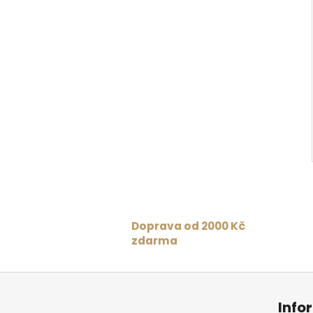
Doprava od 2000 Kč
zdarma
Z
á
Info