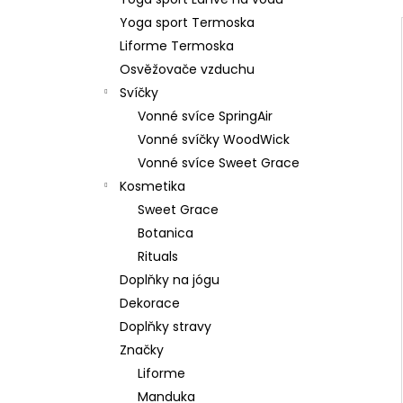
59 Kč
l
Yoga sport Termoska
Liforme Termoska
Osvěžovače vzduchu
Svíčky
Vonné svíce SpringAir
Vonné svíčky WoodWick
Vonné svíce Sweet Grace
Kosmetika
Sweet Grace
Botanica
Rituals
Doplňky na jógu
Dekorace
Doplňky stravy
Značky
Liforme
Manduka