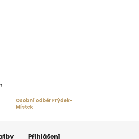
m
Osobní odběr Frýdek-
Místek
latby
Přihlášení