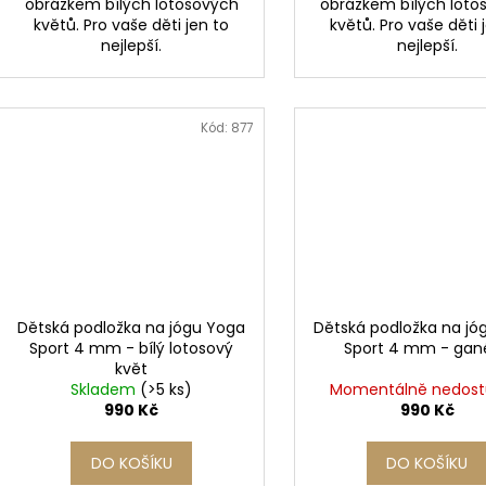
obrázkem bílých lotosových
obrázkem bílých loto
květů. Pro vaše děti jen to
květů. Pro vaše děti 
nejlepší.
nejlepší.
Kód:
877
Dětská podložka na jógu Yoga
Dětská podložka na jó
Sport 4 mm - bílý lotosový
Sport 4 mm - gan
květ
Skladem
(>5 ks)
Momentálně nedos
990 Kč
990 Kč
DO KOŠÍKU
DO KOŠÍKU