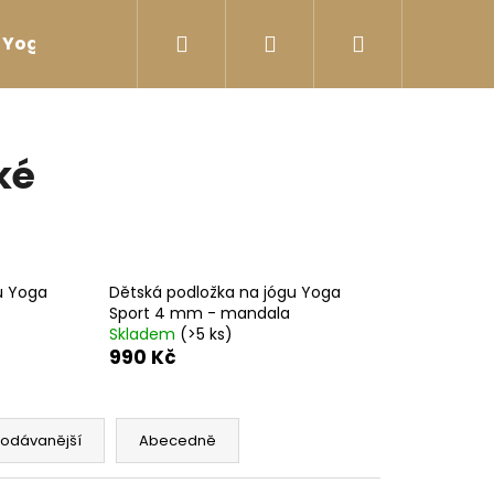
Hledat
Přihlášení
Nákupní
Yoga sport Láhve na vodu
Yoga sport Termosk
košík
ké
u Yoga
Dětská podložka na jógu Yoga
Sport 4 mm - mandala
Skladem
(>5 ks)
990 Kč
rodávanější
Abecedně
ÉČKOVÁ ČERNÁ