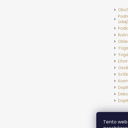
p
a
Obch
t
Podm
údaj
í
Podl
Ručn
Oble
Yoga
Yoga
Lifo
Osvě
Svíč
Kosm
Dopl
Deko
Dopl
Tento web 