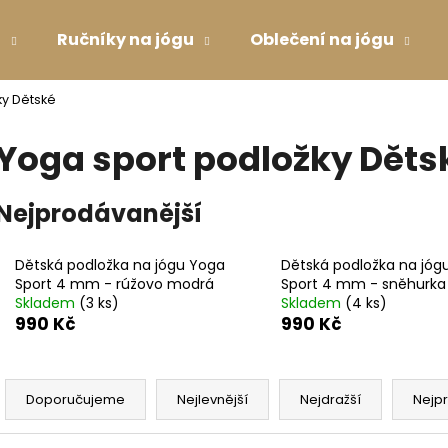
u
Ručníky na jógu
Oblečení na jógu
ky Dětské
Co potřebujete najít?
Yoga sport podložky Děts
HLEDAT
Nejprodávanější
Dětská podložka na jógu Yoga
Dětská podložka na jóg
Doporučujeme
Sport 4 mm - rúžovo modrá
Sport 4 mm - sněhurka
Skladem
(3 ks)
Skladem
(4 ks)
990 Kč
990 Kč
Ř
a
Doporučujeme
Nejlevnější
Nejdražší
Nejp
z
MAGNESIA 1.5 L
PODPRSENKA V