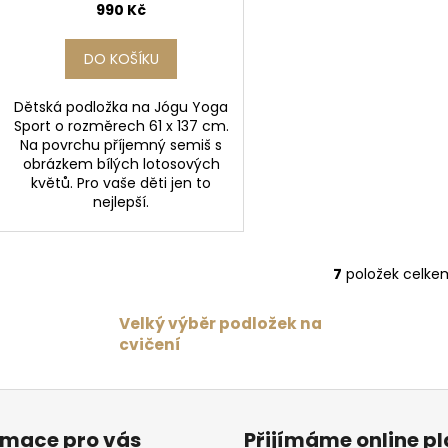
990 Kč
DO KOŠÍKU
Dětská podložka na Jógu Yoga
Sport o rozměrech 61 x 137 cm.
Na povrchu příjemný semiš s
obrázkem bílých lotosových
květů. Pro vaše děti jen to
nejlepší.
7
položek celke
O
v
Velký výběr podložek na
l
cvičení
á
d
a
c
í
rmace pro vás
Přijímáme online p