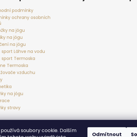
p
r
odní podmínky
v
ínky ochrany osobních
k
ů
y
ožky na jógu
v
íky na jógu
ý
čení na jógu
p
 sport Láhve na vodu
i
 sport Termoska
s
rme Termoska
u
žovače vzduchu
ky
etika
ňky na jógu
race
ňky stravy
používá soubory cookie. Dalším
Yoga sport Frýdek - Místek
Yogové studio Maralák
Hotel Maral
Odmítnout
S