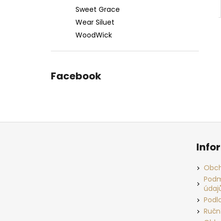
Sweet Grace
Wear Siluet
WoodWick
Facebook
Z
á
Info
p
a
Obch
t
Podm
údaj
í
Podl
Ručn