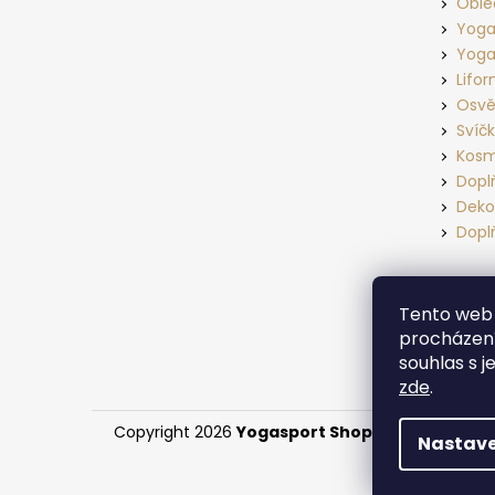
Oble
Yoga
Yoga
Lifo
Osvě
Svíč
Kosm
Dopl
Deko
Dopl
Tento web 
procházení
souhlas s j
zde
.
Copyright 2026
Yogasport Shop
. Všechna práv
Nastave