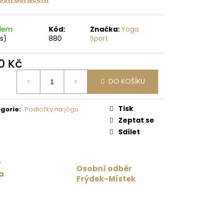
SSION MAROON /
adem
Kód:
Značka:
Yoga
ks)
880
Sport
0 Kč
ná
DO KOŠÍKU
:
Tisk
gorie
:
Podložky na jógu
Zeptat se
Sdílet
r
Osobní odběr
a
Frýdek-Místek