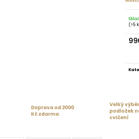
MAT PAISLEY PA
879 Kč
BURGUNDY
Původně:
1 099 Kč
4 625 Kč
Skl
(>5 
99
Měr
cena
Kate
Velký výbě
Doprava od 2000
podložek n
Kč zdarma
cvičení