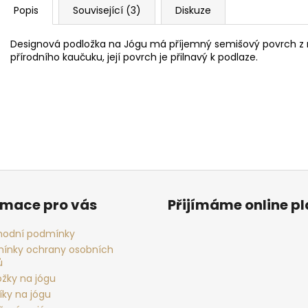
Popis
Související (3)
Diskuze
Designová podložka na Jógu má příjemný semišový povrch z m
přírodního kaučuku, její povrch je přilnavý k podlaze.
rmace pro vás
Přijímáme online p
odní podmínky
ínky ochrany osobních
ů
ožky na jógu
íky na jógu