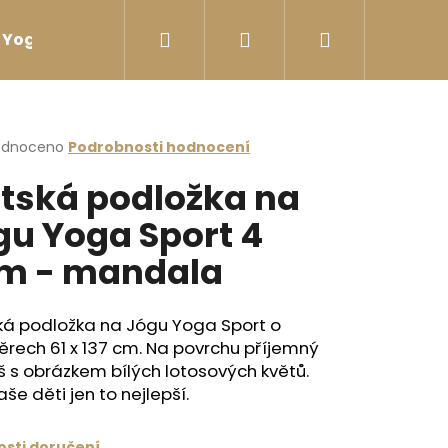
Hledat
Přihlášení
Nákupní
Yoga sport Láhve na vodu
Yoga sport Termosk
košík
rné
odnoceno
Podrobnosti hodnocení
cení
tská podložka na
ktu
gu Yoga Sport 4
m - mandala
ček.
ká podložka na Jógu Yoga Sport o
rech 61 x 137 cm. Na povrchu příjemný
 s obrázkem bílých lotosových květů.
aše děti jen to nejlepší.
ÓGU LIFORME YOGA
sti doručení