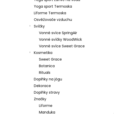
35 Kč
l
Yoga sport Termoska
Liforme Termoska
Osvěžovače vzduchu
Svíčky
Vonné svíce SpringAir
Vonné svíčky WoodWick
Vonné svíce Sweet Grace
Kosmetika
Sweet Grace
Botanica
Rituals
Doplňky na jógu
Dekorace
Doplňky stravy
Značky
Liforme
Manduka