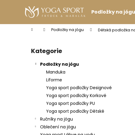
K
Přejít
na
o
Podložky na jóg
obsah
Zpět
Zpět
š
do
do
í
Domů
Podložky na jógu
Dětská podložka n
k
obchodu
obchodu
P
o
Kategorie
Přeskočit
s
kategorie
t
Podložky na jógu
r
Manduka
a
Liforme
n
Yoga sport podložky Designové
n
Yoga sport podložky Korkové
í
Yoga sport podložky PU
p
Yoga sport podložky Dětské
a
Ručníky na jógu
n
Oblečení na jógu
MAGNESIA 1.5 L
e
Yoga sport Láhve na vodu