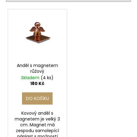
r
a
V
o
j
ý
d
í
p
u
t
i
k
?
s
t
p
ů
r
o
Anděl s magnetem
HLEDAT
růžový
d
Skladem
(4 ks)
u
180 Kč
k
D
t
DO KOŠÍKU
o
ů
p
Kovový anděl s
o
magnetem je velký 3
r
cm. Magnet má
u
zespodu samolepící
náplast s možností