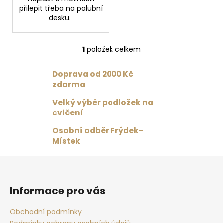
č
přilepit třeba na palubní
u
desku.
j
e
m
1
položek celkem
O
e
v
Doprava od 2000 Kč
l
zdarma
PODPRSENKA
á
VÉČKOVÁ
d
ČERNÁ
Velký výběr podložek na
a
cvičení
879
c
Kč
í
Osobní odběr Frýdek-
Původně:
p
1
Místek
099
r
Kč
Z
v
á
k
y
p
Informace pro vás
v
a
ý
t
Obchodní podmínky
p
Podmínky ochrany osobních údajů