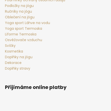
í
i
Podložky na jógu
s
Ručníky na jógu
u
Oblečení na jógu
Yoga sport Láhve na vodu
Yoga sport Termoska
Liforme Termoska
Osvěžovače vzduchu
Svíčky
Kosmetika
Doplňky na jógu
Dekorace
Doplňky stravy
Přijímáme online platby