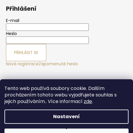
Přihlášení
E-mail
Heslo
PŘIHLÁSIT SE
Nová registrace
Zapomenuté heslo
Yoga sport Frýdek - Místek
Yogové studio Maralák
Tento web používá soubory cookie. Dalším
Hotel Maralák
procházením tohoto webu vyjadřujete souhlas s
jejich používáním.. Více informací
zde
.
Nastavení
Vytvořil Shoptet
Copyright 2026
Yogasport Shop
. Všechna práva