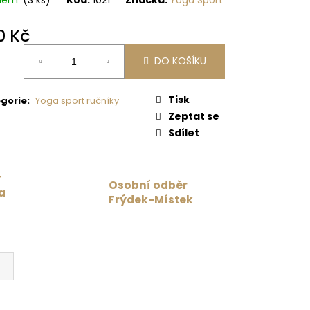
 Kč
0 Kč
ná
DO KOŠÍKU
:
Tisk
gorie
:
Yoga sport ručníky
Zeptat se
Sdílet
r
Osobní odběr
a
Frýdek-Místek