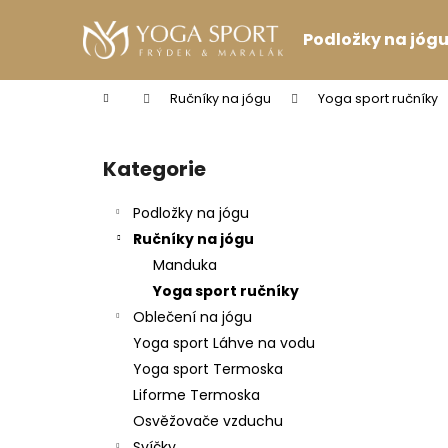
K
Přejít
na
o
Podložky na jóg
obsah
Zpět
Zpět
š
do
do
í
Domů
Ručníky na jógu
Yoga sport ručníky
k
obchodu
obchodu
P
o
Kategorie
Přeskočit
s
kategorie
t
Podložky na jógu
r
Ručníky na jógu
a
Manduka
n
Yoga sport ručníky
n
Oblečení na jógu
í
Yoga sport Láhve na vodu
p
Yoga sport Termoska
a
Liforme Termoska
n
Osvěžovače vzduchu
VINCENTKA 0.7 L
e
Svíčky