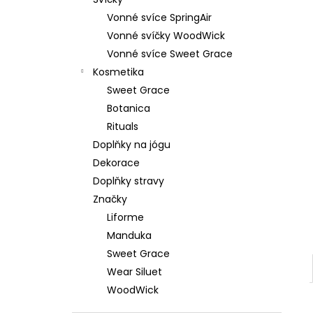
59 Kč
l
Vonné svíce SpringAir
Vonné svíčky WoodWick
Vonné svíce Sweet Grace
Kosmetika
Sweet Grace
Botanica
Rituals
Doplňky na jógu
Dekorace
Doplňky stravy
Značky
Liforme
Manduka
Sweet Grace
Wear Siluet
WoodWick