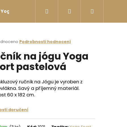
Hledat
Přihlášení
Nákupní
Yoga sport Láhve na vodu
Yoga sport Termosk
košík
rné
odnoceno
Podrobnosti hodnocení
cení
čník na jógu Yoga
ktu
ort pastelová
ček.
skluzový ručník na Jógu je vyroben z
vlákna. Savý a příjemný materiál.
ost 60 x 182 cm.
sti doručení
ÉČKOVÁ ČERNÁ
adem
(3 ks)
Kód:
1021
Značka:
Yoga Sport