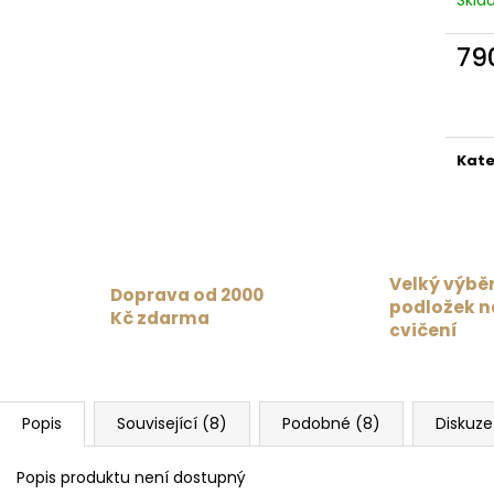
35 Kč
879 Kč
Původně:
1 099
79
Měr
cena
Kate
Velký výbě
Doprava od 2000
podložek n
Kč zdarma
cvičení
Popis
Související (8)
Podobné (8)
Diskuze
Popis produktu není dostupný