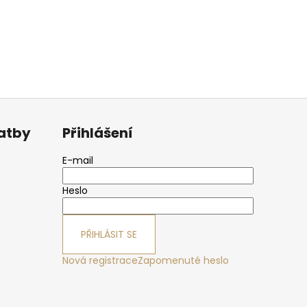
latby
Přihlášení
E-mail
Heslo
PŘIHLÁSIT SE
Nová registrace
Zapomenuté heslo