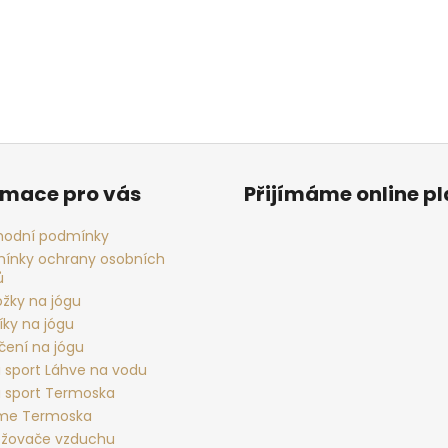
rmace pro vás
Přijímáme online p
odní podmínky
ínky ochrany osobních
ů
ožky na jógu
íky na jógu
čení na jógu
 sport Láhve na vodu
 sport Termoska
rme Termoska
žovače vzduchu