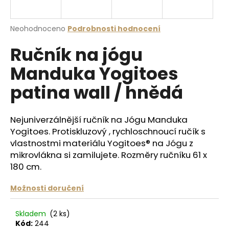
a
j
Průměrné
Neohodnoceno
Podrobnosti hodnocení
í
hodnocení
Ručník na jógu
produktu
t
je
?
Manduka Yogitoes
0,0
z
patina wall / hnědá
5
hvězdiček.
Nejuniverzálnější ručník na Jógu Manduka
HLEDAT
Yogitoes. Protiskluzový , rychloschnoucí ručík s
vlastnostmi materiálu Yogitoes® na Jógu z
mikrovlákna si zamilujete. Rozměry ručníku 61 x
D
180 cm.
o
p
Možnosti doručení
o
r
Skladem
(2 ks)
u
Kód:
244