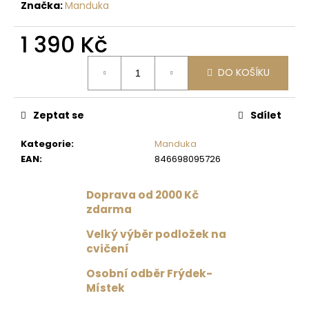
č
Značka:
Manduka
u
j
1 390 Kč
e
m
Měrná
DO KOŠÍKU
cena:
e
Zeptat se
Sdílet
PODPRSENKA
VÉČKOVÁ
ČERNÁ
Kategorie
:
Manduka
EAN
:
846698095726
879
Kč
Původně:
Doprava od 2000 Kč
1
099
zdarma
Kč
Velký výběr podložek na
cvičení
Osobní odběr Frýdek-
Místek