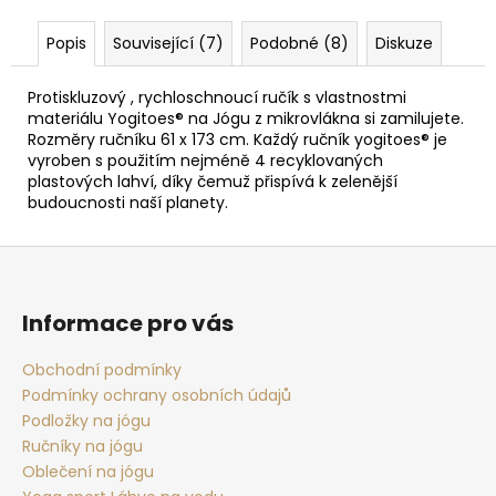
Popis
Související (7)
Podobné (8)
Diskuze
Protiskluzový , rychloschnoucí ručík s vlastnostmi
materiálu Yogitoes® na Jógu z mikrovlákna si zamilujete.
Rozměry ručníku 61 x 173 cm. Každý ručník yogitoes® je
vyroben s použitím nejméně 4 recyklovaných
plastových lahví, díky čemuž přispívá k zelenější
budoucnosti naší planety.
Z
á
p
Informace pro vás
a
t
Obchodní podmínky
Podmínky ochrany osobních údajů
í
Podložky na jógu
Ručníky na jógu
Oblečení na jógu