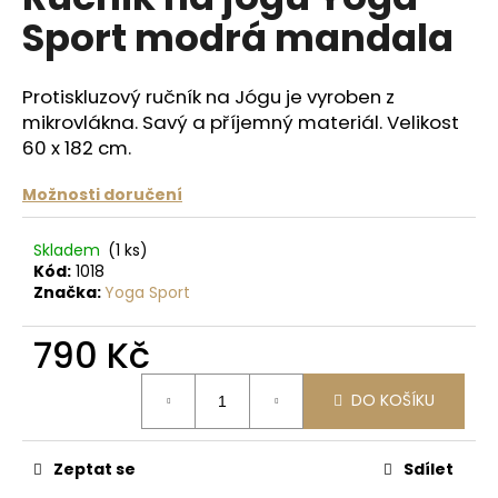
je
a
Sport modrá mandala
0,0
z
j
5
í
hvězdiček.
Protiskluzový ručník na Jógu je vyroben z
t
mikrovlákna. Savý a příjemný materiál. Velikost
?
60 x 182 cm.
Možnosti doručení
Skladem
(1 ks)
HLEDAT
Kód:
1018
Značka:
Yoga Sport
790 Kč
D
o
Měrná
p
DO KOŠÍKU
cena:
o
r
Zeptat se
Sdílet
u