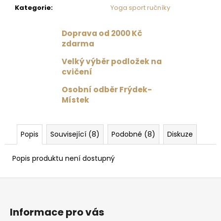
č
Kategorie
:
Yoga sport ručníky
u
j
e
Doprava od 2000 Kč
m
zdarma
e
Velký výběr podložek na
cvičení
PODLOŽKA
Osobní odběr Frýdek-
NA
Místek
JÓGU
LIFORME
YOGA
MAT
Popis
Související (8)
Podobné (8)
Diskuze
PAISLEY
PASSION
MAROON
Popis produktu není dostupný
/
BURGUNDY
Z
4
625
á
Kč
p
Informace pro vás