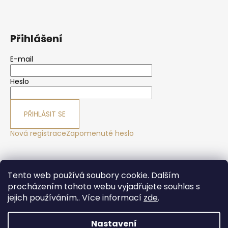
Přihlášení
E-mail
Heslo
PŘIHLÁSIT SE
Nová registrace
Zapomenuté heslo
Yoga sport Frýdek - Místek
Yogové studio Maralák
Tento web používá soubory cookie. Dalším
Hotel Maralák
procházením tohoto webu vyjadřujete souhlas s
jejich používáním.. Více informací
zde
.
Nastavení