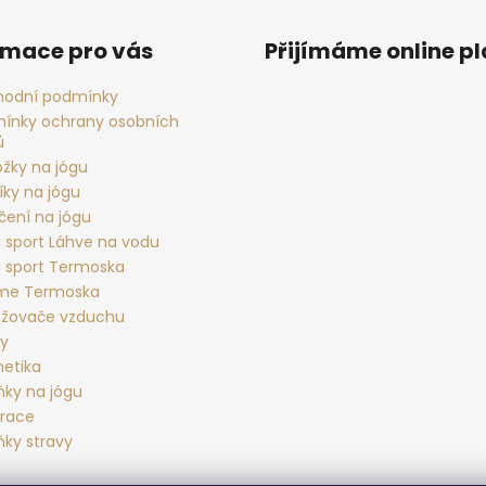
rmace pro vás
Přijímáme online p
odní podmínky
ínky ochrany osobních
ů
ožky na jógu
íky na jógu
čení na jógu
 sport Láhve na vodu
 sport Termoska
rme Termoska
žovače vzduchu
ky
etika
ňky na jógu
race
ňky stravy