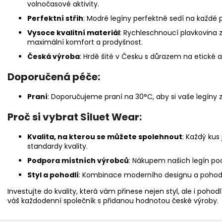
volnočasové aktivity.
Perfektní střih
: Modré legíny perfektně sedí na každé p
Vysoce kvalitní materiál
: Rychleschnoucí plavkovina 
maximální komfort a prodyšnost.
Česká výroba
: Hrdě šité v Česku s důrazem na etické a
Doporučená péče:
Praní
: Doporučujeme praní na 30°C, aby si vaše legíny z
Proč si vybrat Siluet Wear:
Kvalita, na kterou se můžete spolehnout
: Každý kus
standardy kvality.
Podpora místních výrobců
: Nákupem našich legín pod
Styl a pohodlí
: Kombinace moderního designu a pohodl
Investujte do kvality, která vám přinese nejen styl, ale i poho
váš každodenní společník s přidanou hodnotou české výroby.