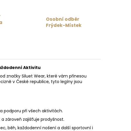
r
Osobní odběr
a
Frýdek-Místek
aždodenní Aktivitu
d značky Siluet Wear, které vám přinesou
ecizně v České republice, tyto legíny jsou
t a podporu při všech aktivitách.
 a zároveň zajišťuje prodyšnost.
tanec, běh, každodenní nošení a další sportovní i