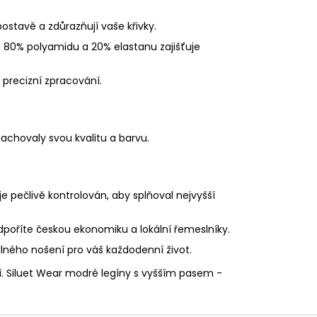
ostavě a zdůrazňují vaše křivky.
z 80% polyamidu a 20% elastanu zajišťuje
 precizní zpracování.
achovaly svou kvalitu a barvu.
 je pečlivě kontrolován, aby splňoval nejvyšší
poříte českou ekonomiku a lokální řemeslníky.
ného nošení pro váš každodenní život.
dlí. Siluet Wear modré legíny s vyšším pasem -