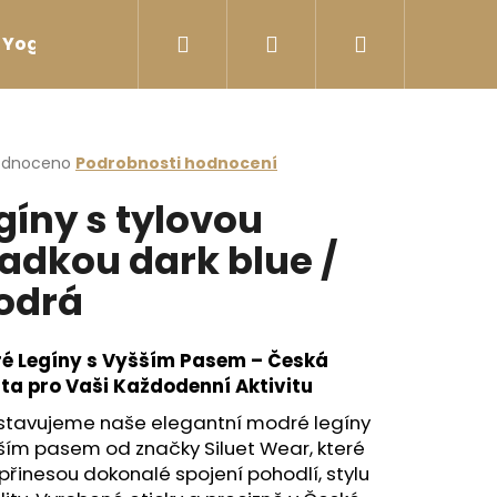
Hledat
Přihlášení
Nákupní
Yoga sport Láhve na vodu
Yoga sport Termosk
košík
rné
odnoceno
Podrobnosti hodnocení
cení
gíny s tylovou
ktu
adkou dark blue /
odrá
ček.
é Legíny s Vyšším Pasem – Česká
ita pro Vaši Každodenní Aktivitu
stavujeme naše elegantní modré legíny
ším pasem od značky Siluet Wear, které
řinesou dokonalé spojení pohodlí, stylu
I ZÁDY ČERNÁ