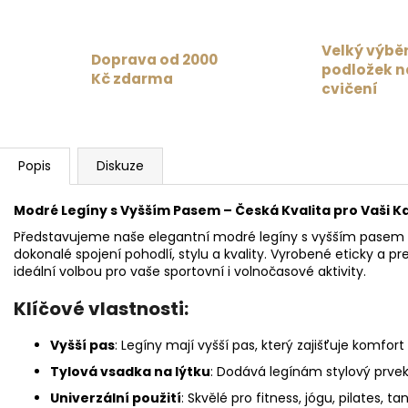
Velký výbě
Doprava od 2000
podložek n
Kč zdarma
cvičení
Popis
Diskuze
Modré Legíny s Vyšším Pasem – Česká Kvalita pro Vaši K
Představujeme naše elegantní modré legíny s vyšším pasem o
dokonalé spojení pohodlí, stylu a kvality. Vyrobené eticky a pr
ideální volbou pro vaše sportovní i volnočasové aktivity.
Klíčové vlastnosti:
Vyšší pas
: Legíny mají vyšší pas, který zajišťuje komfor
Tylová vsadka na lýtku
: Dodává legínám stylový prvek
Univerzální použití
: Skvělé pro fitness, jógu, pilates, 