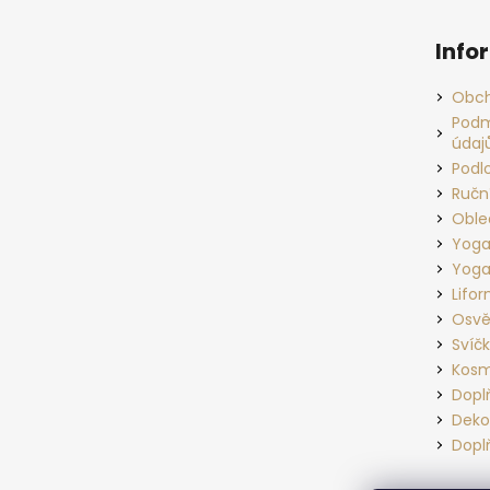
Z
á
Info
p
a
Obch
t
Podm
údaj
í
Podl
Ručn
Oble
Yoga
Yoga
Lifo
Osvě
Svíč
Kosm
Dopl
Deko
Dopl