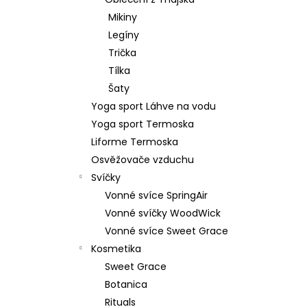
879 Kč
l
Mikiny
Původně:
1 099 Kč
Legíny
Trička
Tílka
Šaty
Yoga sport Láhve na vodu
Yoga sport Termoska
Liforme Termoska
Osvěžovače vzduchu
Svíčky
Vonné svíce SpringAir
Vonné svíčky WoodWick
Vonné svíce Sweet Grace
Kosmetika
Sweet Grace
Botanica
Rituals