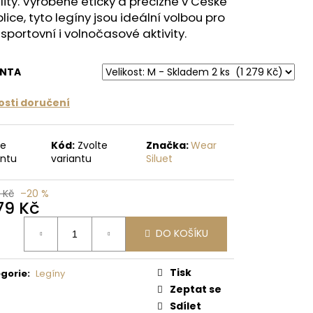
lity. Vyrobené eticky a precizně v České
lice, tyto legíny jsou ideální volbou pro
 Kč
sportovní i volnočasové aktivity.
ANTA
sti doručení
te
Kód:
Zvolte
Značka:
Wear
antu
variantu
Siluet
 Kč
–20 %
279 Kč
ná
DO KOŠÍKU
:
Tisk
gorie
:
Legíny
Zeptat se
Sdílet