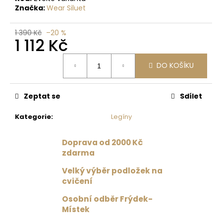
č
Značka:
Wear Siluet
u
j
e
1 390 Kč
–20 %
1 112 Kč
m
e
Měrná
DO KOŠÍKU
cena:
MAGNESIA
1.5
Zeptat se
Sdílet
L
35
Kategorie
:
Legíny
Kč
Doprava od 2000 Kč
zdarma
Velký výběr podložek na
cvičení
Osobní odběr Frýdek-
Místek