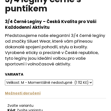
je
a
puntíkem
0,0
z
j
5
í
hvězdiček.
3/4 Černé Legíny – Česká Kvalita pro Vaši
t
Každodenní Aktivitu
?
Představujeme naše elegantní 3/4 černé legíny
od značky Siluet Wear, které vám přinesou
dokonalé spojení pohodlí, stylu a kvality.
Vyrobené eticky a precizně v České republice,
HLEDAT
tyto legíny jsou ideální volbou pro vaše
sportovní i volnočasové aktivity.
VARIANTA
D
o
p
Možnosti doručení
o
r
u
Zvolte variantu
Kód:
Zvolte variantu