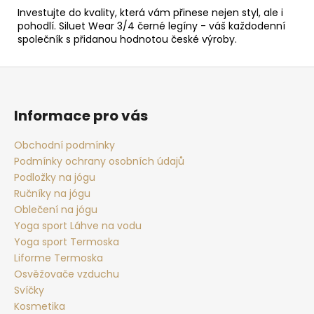
Investujte do kvality, která vám přinese nejen styl, ale i
pohodlí. Siluet Wear 3/4 černé legíny - váš každodenní
společník s přidanou hodnotou české výroby.
Z
á
p
Informace pro vás
a
t
Obchodní podmínky
Podmínky ochrany osobních údajů
í
Podložky na jógu
Ručníky na jógu
Oblečení na jógu
Yoga sport Láhve na vodu
Yoga sport Termoska
Liforme Termoska
Osvěžovače vzduchu
Svíčky
Kosmetika