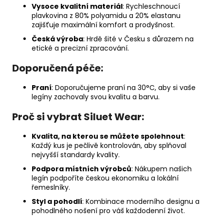
Vysoce kvalitní materiál
: Rychleschnoucí
plavkovina z 80% polyamidu a 20% elastanu
zajišťuje maximální komfort a prodyšnost.
Česká výroba
: Hrdě šité v Česku s důrazem na
etické a precizní zpracování.
Doporučená péče:
Praní
: Doporučujeme praní na 30°C, aby si vaše
legíny zachovaly svou kvalitu a barvu.
Proč si vybrat Siluet Wear:
Kvalita, na kterou se můžete spolehnout
:
Každý kus je pečlivě kontrolován, aby splňoval
nejvyšší standardy kvality.
Podpora místních výrobců
: Nákupem našich
legín podpoříte českou ekonomiku a lokální
řemeslníky.
Styl a pohodlí
: Kombinace moderního designu a
pohodlného nošení pro váš každodenní život.