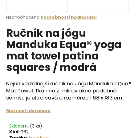
a
j
Průměrné
Neohodnoceno
Podrobnosti hodnocení
í
hodnocení
Ručník na jógu
produktu
t
je
?
Manduka Equa® yoga
0,0
z
mat towel patina
5
hvězdiček.
squares / modrá
HLEDAT
Nejuniverzálnější ručník na Jógu Manduka eQua®
Mat Towel. Tkanina z mikrovlákna podobná
semišu je ultra savá o rozměrech 68 x 183 cm.
D
o
Možnosti doručení
p
o
r
Skladem
(3 ks)
u
Kód:
262
Značka:
Manduka