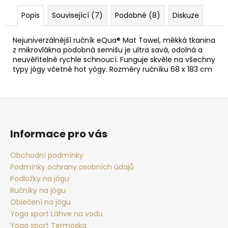
Popis
Související (7)
Podobné (8)
Diskuze
Nejuniverzálnější ručník eQua® Mat Towel, měkká tkanina
z mikrovlákna podobná semišu je ultra savá, odolná a
neuvěřitelně rychle schnoucí. Funguje skvěle na všechny
typy jógy včetně hot yógy. Rozměry ručníku 68 x 183 cm
Z
á
p
Informace pro vás
a
t
Obchodní podmínky
Podmínky ochrany osobních údajů
í
Podložky na jógu
Ručníky na jógu
Oblečení na jógu
Yoga sport Láhve na vodu
Yoga sport Termoska