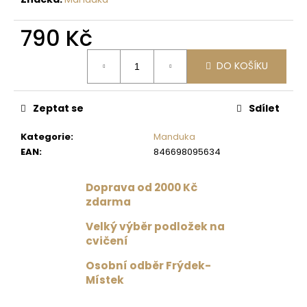
č
u
790 Kč
j
e
Měrná
m
DO KOŠÍKU
cena:
e
Zeptat se
Sdílet
CELODRES
RADKA
Kategorie
:
Manduka
SHANGAI
/
EAN
:
846698095634
ČERVENÁ
1
Doprava od 2000 Kč
599
zdarma
Kč
Původně:
Velký výběr podložek na
1
999
cvičení
Kč
Osobní odběr Frýdek-
Místek