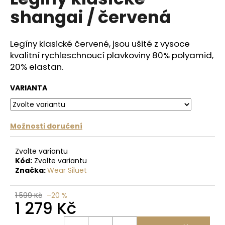
je
a
shangai / červená
0,0
z
j
5
í
hvězdiček.
Legíny klasické červené, jsou ušité z vysoce
t
kvalitní rychleschnoucí plavkoviny 80% polyamid,
?
20% elastan.
VARIANTA
HLEDAT
Možnosti doručení
Zvolte variantu
D
Kód:
Zvolte variantu
o
Značka:
Wear Siluet
p
o
1 599 Kč
–20 %
1 279 Kč
r
u
Měrná