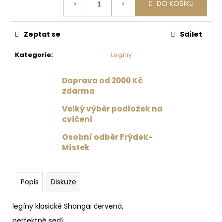
č
DO KOŠÍKU
cena:
u
j
e
Zeptat se
Sdílet
m
e
Kategorie
:
Legíny
Doprava od 2000 Kč
PODLOŽKA
zdarma
NA
JÓGU
Velký výběr podložek na
LIFORME
YOGA
cvičení
MAT
PAISLEY
Osobní odběr Frýdek-
PASSION
Místek
MAROON
/
BURGUNDY
Popis
Diskuze
4
625
Kč
legíny klasické Shangai červená,
perfektně sedí,