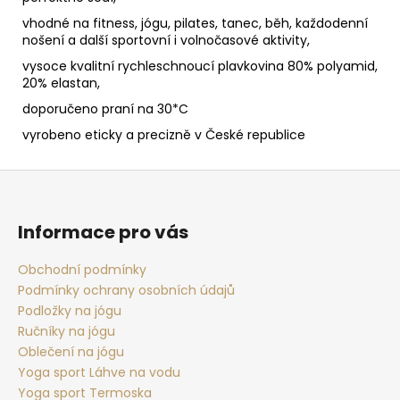
vhodné na fitness, jógu, pilates, tanec, běh, každodenní
nošení a další sportovní i volnočasové aktivity,
vysoce kvalitní rychleschnoucí plavkovina 80% polyamid,
20% elastan,
doporučeno praní na 30*C
vyrobeno eticky a precizně v České republice
Z
á
p
Informace pro vás
a
t
Obchodní podmínky
Podmínky ochrany osobních údajů
í
Podložky na jógu
Ručníky na jógu
Oblečení na jógu
Yoga sport Láhve na vodu
Yoga sport Termoska