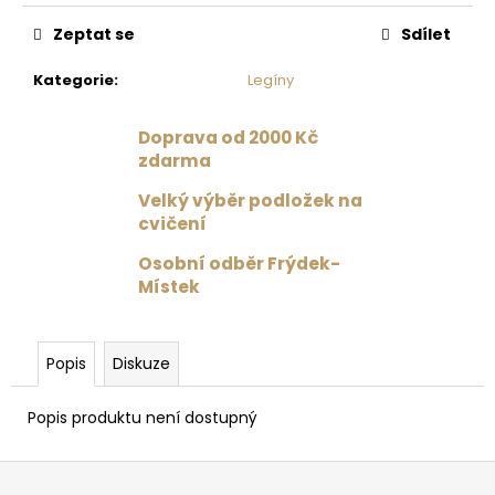
č
u
Zeptat se
Sdílet
j
e
Kategorie
:
Legíny
m
e
Doprava od 2000 Kč
zdarma
CELODRES
Velký výběr podložek na
RADKA
cvičení
SHANGAI
/
Osobní odběr Frýdek-
ČERVENÁ
Místek
1
599
Kč
Původně:
Popis
Diskuze
1
999
Kč
Popis produktu není dostupný
Z