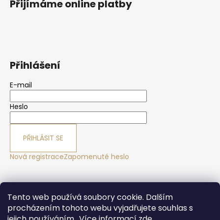
Přijímáme online platby
Přihlášení
E-mail
Heslo
PŘIHLÁSIT SE
Nová registrace
Zapomenuté heslo
Yoga sport Frýdek - Místek
Yogové studio Maralák
Tento web používá soubory cookie. Dalším
Hotel Maralák
procházením tohoto webu vyjadřujete souhlas s
jejich používáním.. Více informací
zde
.