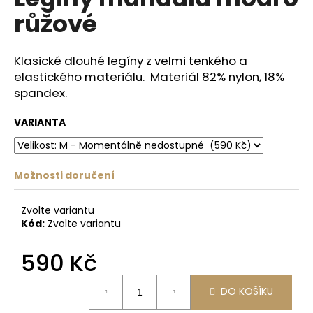
je
a
růžové
0,0
z
j
5
í
hvězdiček.
Klasické dlouhé legíny z velmi tenkého a
t
elastického materiálu. Materiál 82% nylon, 18%
?
spandex.
VARIANTA
HLEDAT
Možnosti doručení
Zvolte variantu
D
Kód:
Zvolte variantu
o
p
590 Kč
o
Měrná
r
DO KOŠÍKU
cena:
u