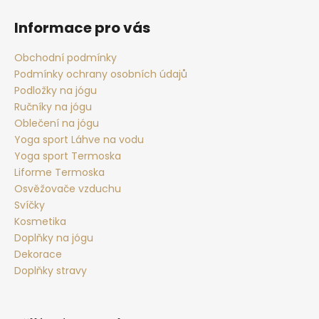
á
p
Informace pro vás
a
t
Obchodní podmínky
Podmínky ochrany osobních údajů
í
Podložky na jógu
Ručníky na jógu
Oblečení na jógu
Yoga sport Láhve na vodu
Yoga sport Termoska
Liforme Termoska
Osvěžovače vzduchu
Svíčky
Kosmetika
Doplňky na jógu
Dekorace
Doplňky stravy