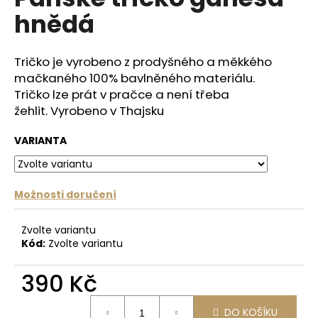
je
a
hnědá
0,0
z
j
5
í
hvězdiček.
Tričko je vyrobeno z prodyšného a měkkého
t
mačkaného 100% bavlněného materiálu.
?
Tričko
lze prát v pračce a není třeba
žehlit.
Vyrobeno v Thajsku
VARIANTA
HLEDAT
Možnosti doručení
D
Zvolte variantu
o
Kód:
Zvolte variantu
p
o
390 Kč
r
Měrná
u
DO KOŠÍKU
cena: