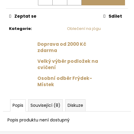
č
u
j
Zeptat se
Sdílet
e
m
Kategorie
:
Oblečení na jógu
e
Doprava od 2000 Kč
zdarma
CELODRES
RADKA
Velký výběr podložek na
SHANGAI
/
cvičení
ČERVENÁ
Osobní odběr Frýdek-
1
Místek
599
Kč
Původně:
1
999
Popis
Související (8)
Diskuze
Kč
Popis produktu není dostupný