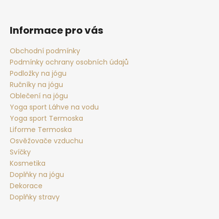
Z
á
p
Informace pro vás
a
t
Obchodní podmínky
Podmínky ochrany osobních údajů
í
Podložky na jógu
Ručníky na jógu
Oblečení na jógu
Yoga sport Láhve na vodu
Yoga sport Termoska
Liforme Termoska
Osvěžovače vzduchu
Svíčky
Kosmetika
Doplňky na jógu
Dekorace
Doplňky stravy