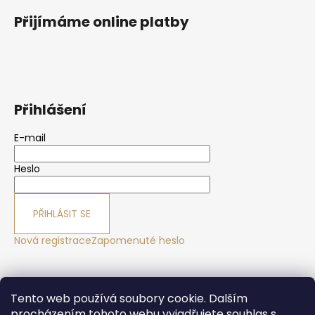
Přijímáme online platby
Přihlášení
E-mail
Heslo
PŘIHLÁSIT SE
Nová registrace
Zapomenuté heslo
Yoga sport Frýdek - Místek
Yogové studio Maralák
Tento web používá soubory cookie. Dalším
Hotel Maralák
procházením tohoto webu vyjadřujete souhlas s