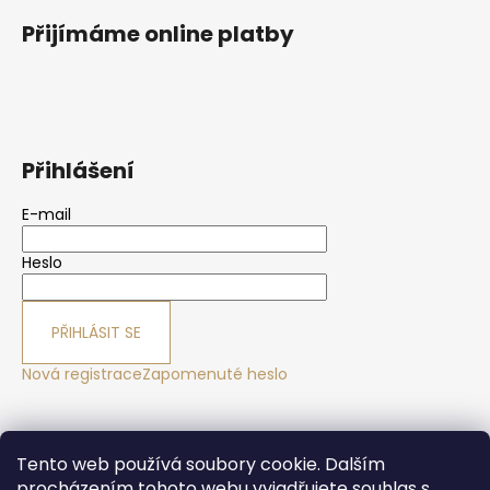
Přijímáme online platby
Přihlášení
E-mail
Heslo
PŘIHLÁSIT SE
Nová registrace
Zapomenuté heslo
Yoga sport Frýdek - Místek
Yogové studio Maralák
Tento web používá soubory cookie. Dalším
Hotel Maralák
procházením tohoto webu vyjadřujete souhlas s