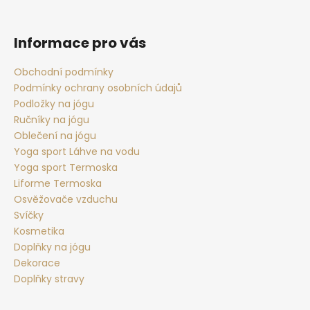
Z
á
p
Informace pro vás
a
t
Obchodní podmínky
Podmínky ochrany osobních údajů
í
Podložky na jógu
Ručníky na jógu
Oblečení na jógu
Yoga sport Láhve na vodu
Yoga sport Termoska
Liforme Termoska
Osvěžovače vzduchu
Svíčky
Kosmetika
Doplňky na jógu
Dekorace
Doplňky stravy