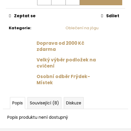
č
u
j
Zeptat se
Sdílet
e
m
Kategorie
:
Oblečení na jógu
e
Doprava od 2000 Kč
zdarma
PODLOŽKA
NA
Velký výběr podložek na
JÓGU
LIFORME
cvičení
YOGA
MAT
Osobní odběr Frýdek-
ZODIAC
Místek
DRAGON
/
DRAK
4
Popis
Související (8)
Diskuze
875
Kč
Popis produktu není dostupný