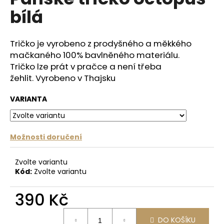
je
a
bílá
0,0
z
j
5
í
hvězdiček.
Tričko je vyrobeno z prodyšného a měkkého
t
mačkaného 100% bavlněného materiálu.
?
Tričko
lze prát v pračce a není třeba
žehlit.
Vyrobeno v Thajsku
VARIANTA
HLEDAT
Možnosti doručení
D
Zvolte variantu
o
Kód:
Zvolte variantu
p
o
390 Kč
r
Měrná
u
DO KOŠÍKU
cena: