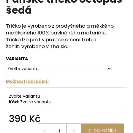
je
a
šedá
0,0
z
j
5
í
hvězdiček.
Tričko je vyrobeno z prodyšného a měkkého
t
mačkaného 100% bavlněného materiálu.
?
Tričko
lze prát v pračce a není třeba
žehlit.
Vyrobeno v Thajsku
VARIANTA
HLEDAT
Možnosti doručení
D
Zvolte variantu
o
Kód:
Zvolte variantu
p
o
390 Kč
r
Měrná
u
DO KOŠÍKU
cena: