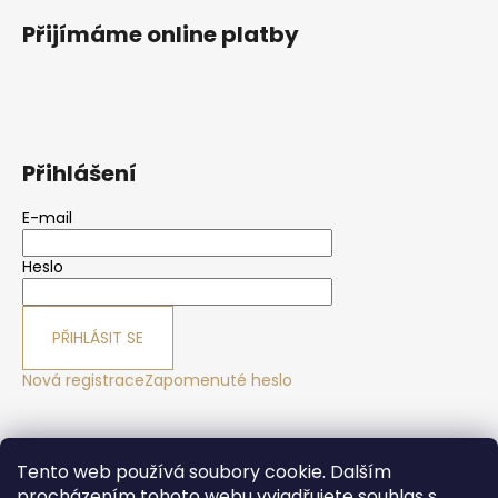
Přijímáme online platby
Přihlášení
E-mail
Heslo
PŘIHLÁSIT SE
Nová registrace
Zapomenuté heslo
Yoga sport Frýdek - Místek
Yogové studio Maralák
Tento web používá soubory cookie. Dalším
Hotel Maralák
procházením tohoto webu vyjadřujete souhlas s