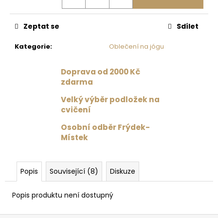
č
u
j
Zeptat se
Sdílet
e
m
Kategorie
:
Oblečení na jógu
e
Doprava od 2000 Kč
zdarma
PODPRSENKA
VÉČKOVÁ
Velký výběr podložek na
ČERNÁ
cvičení
879
Kč
Osobní odběr Frýdek-
Původně:
Místek
1
099
Kč
Popis
Související (8)
Diskuze
Popis produktu není dostupný