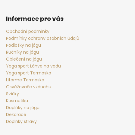
Z
á
p
Informace pro vás
a
t
Obchodní podmínky
Podmínky ochrany osobních údajů
í
Podložky na jógu
Ručníky na jógu
Oblečení na jógu
Yoga sport Láhve na vodu
Yoga sport Termoska
Liforme Termoska
Osvěžovače vzduchu
Svíčky
Kosmetika
Doplňky na jógu
Dekorace
Doplňky stravy