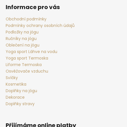
p
Informace pro vás
a
t
Obchodní podmínky
Podmínky ochrany osobních údajů
í
Podložky na jógu
Ručníky na jógu
Oblečení na jógu
Yoga sport Láhve na vodu
Yoga sport Termoska
Liforme Termoska
Osvěžovače vzduchu
Svíčky
Kosmetika
Doplňky na jógu
Dekorace
Doplňky stravy
Přijímáme online platby