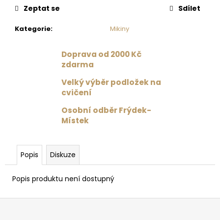
č
Zeptat se
Sdílet
u
j
Kategorie
:
Mikiny
e
m
e
Doprava od 2000 Kč
zdarma
Velký výběr podložek na
CELODRES
RADKA
cvičení
SHANGAI
/
Osobní odběr Frýdek-
ČERVENÁ
Místek
1
599
Kč
Popis
Diskuze
Původně:
1
999
Popis produktu není dostupný
Kč
Z
á