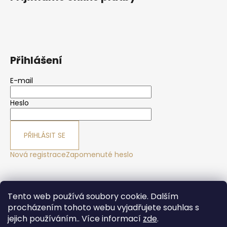
Přihlášení
E-mail
Heslo
PŘIHLÁSIT SE
Nová registrace
Zapomenuté heslo
Yoga sport Frýdek - Místek
Yogové studio Maralák
Tento web používá soubory cookie. Dalším
Hotel Maralák
procházením tohoto webu vyjadřujete souhlas s
jejich používáním.. Více informací
zde
.