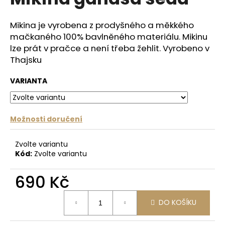
je
a
0,0
z
j
Mikina je vyrobena z prodyšného a měkkého
5
mačkaného 100% bavlněného materiálu. Mikinu
í
hvězdiček.
lze prát v pračce a není třeba žehlit. Vyrobeno v
t
Thajsku
?
VARIANTA
HLEDAT
Možnosti doručení
Zvolte variantu
Kód:
Zvolte variantu
D
o
690 Kč
p
o
Měrná
DO KOŠÍKU
r
cena:
u