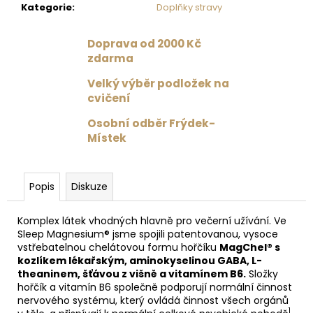
č
Kategorie
:
Doplňky stravy
u
j
Doprava od 2000 Kč
e
zdarma
m
e
Velký výběr podložek na
cvičení
VINCENTKA
Osobní odběr Frýdek-
0.7
Místek
L
59
Kč
Popis
Diskuze
Komplex látek vhodných hlavně pro večerní užívání. Ve
Sleep Magnesium® jsme spojili patentovanou, vysoce
vstřebatelnou chelátovou formu hořčíku
MagChel® s
kozlíkem lékařským, aminokyselinou GABA, L-
theaninem, šťávou z višně a vitamínem B6.
Složky
hořčík a vitamín B6 společně podporují normální činnost
nervového systému, který ovládá činnost všech orgánů
1