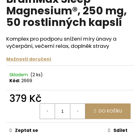
je
a
Magnesium®, 250 mg,
0,0
z
j
50 rostlinných kapslí
5
í
hvězdiček.
t
Komplex pro podporu snížení míry únavy a
?
vyčerpání, večerní relax, doplněk stravy
Možnosti doručení
HLEDAT
Skladem
(2 ks)
Kód:
2669
379 Kč
D
o
Měrná
DO KOŠÍKU
cena:
p
o
r
Zeptat se
Sdílet
u