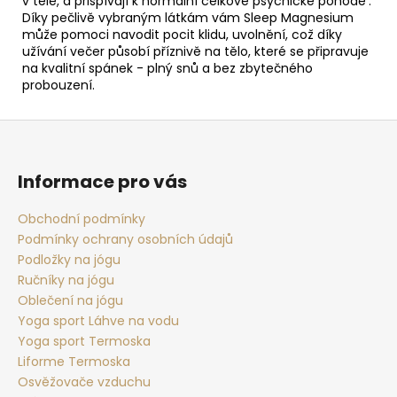
v těle, a přispívají k normální celkové psychické pohodě
.
Díky pečlivě vybraným látkám vám Sleep Magnesium
může pomoci navodit pocit klidu, uvolnění, což díky
užívání večer působí příznivě na tělo, které se připravuje
na kvalitní spánek - plný snů a bez zbytečného
probouzení.
Z
á
p
Informace pro vás
a
t
Obchodní podmínky
Podmínky ochrany osobních údajů
í
Podložky na jógu
Ručníky na jógu
Oblečení na jógu
Yoga sport Láhve na vodu
Yoga sport Termoska
Liforme Termoska
Osvěžovače vzduchu