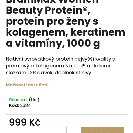
je
a
Beauty Protein®,
0,0
z
j
protein pro ženy s
5
í
hvězdiček.
kolagenem, keratinem
t
?
a vitamíny, 1000 g
Nativní syrovátkový protein nejvyšší kvality s
prémiovým kolagenem Naticol® a dalšími
HLEDAT
složkami, 28 dávek, doplněk stravy
Možnosti doručení
D
Skladem
(1 ks)
o
Kód:
2684
p
o
999 Kč
r
u
Měrná