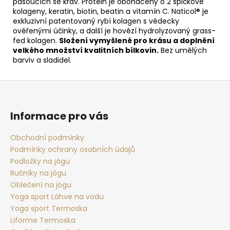
pasoucích se krav. Protein je obohacený o 2 špičkové
kolageny, keratin, biotin, beatin a vitamín C. Naticol® je
exkluzivní patentovaný rybí kolagen s vědecky
ověřenými účinky, a další je hovězí hydrolyzovaný grass-
fed kolagen​​.
Složení vymyšlené pro krásu a doplnění
velkého množství kvalitních bílkovin.
Bez umělých
barviv a sladidel.
Z
á
p
Informace pro vás
a
t
Obchodní podmínky
Podmínky ochrany osobních údajů
í
Podložky na jógu
Ručníky na jógu
Oblečení na jógu
Yoga sport Láhve na vodu
Yoga sport Termoska
Liforme Termoska