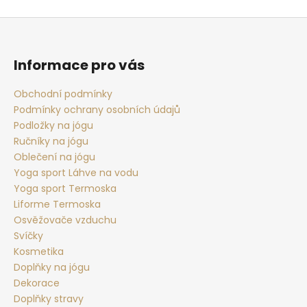
Z
á
p
Informace pro vás
a
t
Obchodní podmínky
Podmínky ochrany osobních údajů
í
Podložky na jógu
Ručníky na jógu
Oblečení na jógu
Yoga sport Láhve na vodu
Yoga sport Termoska
Liforme Termoska
Osvěžovače vzduchu
Svíčky
Kosmetika
Doplňky na jógu
Dekorace
Doplňky stravy