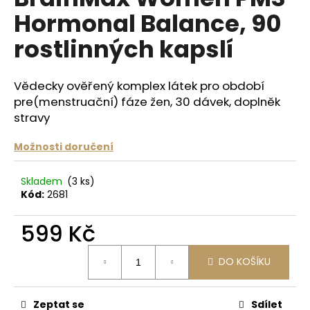
je
a
Hormonal Balance, 90
0,0
z
j
rostlinných kapslí
5
í
hvězdiček.
t
Vědecky ověřený komplex látek pro období
?
pre(menstruační) fáze žen, 30 dávek, doplněk
stravy
Možnosti doručení
HLEDAT
Skladem
(3 ks)
Kód:
2681
D
599 Kč
o
p
Měrná
DO KOŠÍKU
cena:
o
r
u
Zeptat se
Sdílet