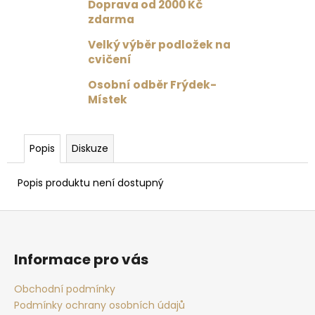
č
Doprava od 2000 Kč
u
zdarma
j
Velký výběr podložek na
e
cvičení
m
e
Osobní odběr Frýdek-
Místek
PODPRSENKA
VÉČKOVÁ
ČERNÁ
Popis
Diskuze
879
Kč
Popis produktu není dostupný
Původně:
1
099
Z
Kč
á
p
Informace pro vás
a
t
Obchodní podmínky
Podmínky ochrany osobních údajů
í