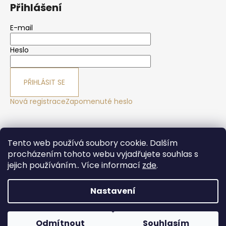
Přihlášení
E-mail
Heslo
PŘIHLÁSIT SE
Nová registrace
Zapomenuté heslo
Yoga sport Frýdek - Místek
Yogové studio Maralák
Tento web používá soubory cookie. Dalším
Hotel Maralák
procházením tohoto webu vyjadřujete souhlas s
jejich používáním.. Více informací
zde
.
Nastavení
Vytvořil Shoptet
Copyright 2026
Yogasport Shop
. Všechna práva
Odmítnout
Souhlasím
vyhrazena.
Upravit nastavení cookies