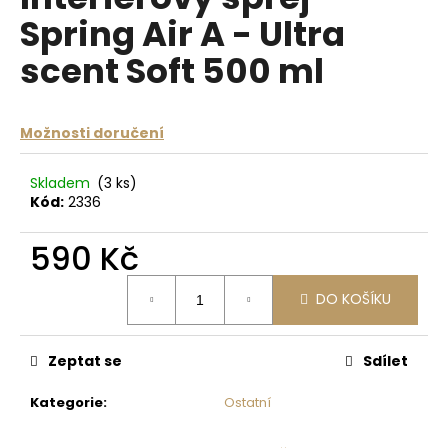
je
a
Spring Air A - Ultra
0,0
z
j
scent Soft 500 ml
5
í
hvězdiček.
t
?
Možnosti doručení
Skladem
(3 ks)
Kód:
2336
HLEDAT
590 Kč
Měrná
DO KOŠÍKU
cena:
D
o
p
Zeptat se
Sdílet
o
Kategorie
:
Ostatní
r
u