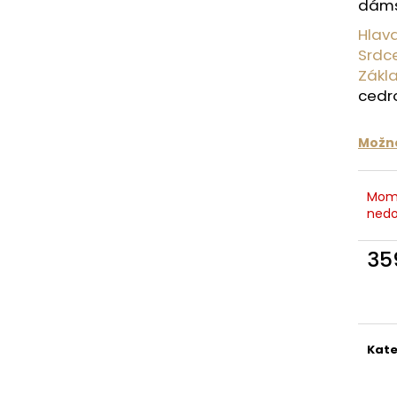
dáms
35 Kč
879 Kč
Původně:
1 099
Hlav
Srdc
Zákl
cedr
Možno
Mom
nedo
35
Měr
cena
Kate