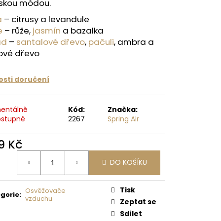
kou módou.
 Kč
a
– citrusy a levandule
e
– růže,
jasmín
a bazalka
ad
–
santalové dřevo
,
pačuli
, ambra a
ové dřevo
sti doručení
entálně
Kód:
Značka:
stupné
2267
Spring Air
9 Kč
ná
DO KOŠÍKU
:
Tisk
Osvěžovače
gorie
:
vzduchu
Zeptat se
Sdílet