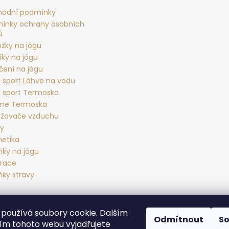
odní podmínky
ínky ochrany osobních
ů
ožky na jógu
íky na jógu
čení na jógu
 sport Láhve na vodu
 sport Termoska
rme Termoska
žovače vzduchu
ky
etika
ňky na jógu
race
ňky stravy
používá soubory cookie. Dalším
Yoga sport Frýdek - Místek
Yogové studio Maralák
Hotel Maral
Odmítnout
S
m tohoto webu vyjadřujete