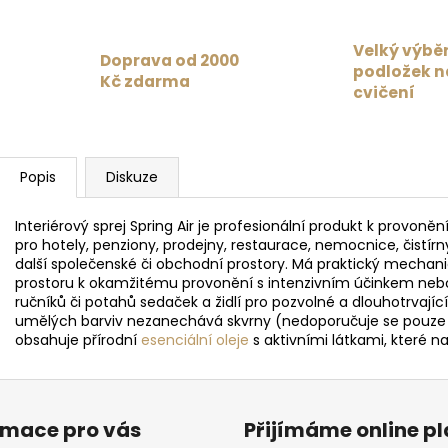
Velký výbě
Doprava od 2000
podložek n
Kč zdarma
cvičení
Popis
Diskuze
Interiérový sprej Spring Air je profesionální produkt k provon
pro hotely, penziony, prodejny, restaurace, nemocnice, čistírn
další společenské či obchodní prostory. Má praktický mechani
prostoru k okamžitému provonění s intenzivním účinkem nebo 
ručníků či potahů sedaček a židlí pro pozvolné a dlouhotrvají
umělých barviv nezanechává skvrny (nedoporučuje se pouze ap
obsahuje přírodní
esenciální oleje
s aktivními látkami, které 
rmace pro vás
Přijímáme online p