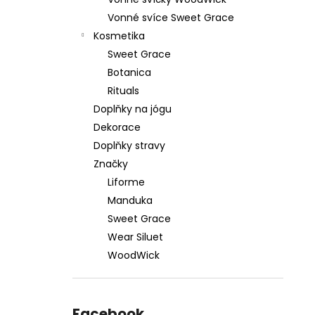
59 Kč
l
Vonné svíce Sweet Grace
Kosmetika
Sweet Grace
Botanica
Rituals
Doplňky na jógu
Dekorace
Doplňky stravy
Značky
Liforme
Manduka
Sweet Grace
Wear Siluet
WoodWick
Facebook