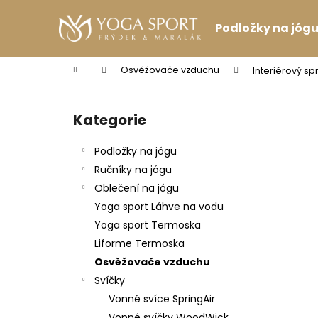
K
Přejít
na
o
Podložky na jóg
obsah
Zpět
Zpět
š
do
do
í
Domů
Osvěžovače vzduchu
Interiérový sp
k
obchodu
obchodu
P
o
Kategorie
Přeskočit
s
kategorie
t
Podložky na jógu
r
Ručníky na jógu
a
Oblečení na jógu
n
Yoga sport Láhve na vodu
n
Yoga sport Termoska
í
Liforme Termoska
p
Osvěžovače vzduchu
a
Svíčky
n
Vonné svíce SpringAir
VINCENTKA 0.7 L
e
Vonné svíčky WoodWick