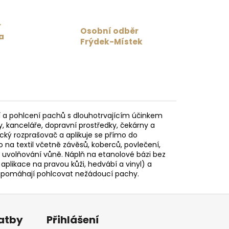
r
Osobní odběr
a
Frýdek-Místek
ění a pohlcení pachů s dlouhotrvajícím účinkem
y, kanceláře, dopravní prostředky, čekárny a
cký rozprašovač a aplikuje se přímo do
na textil včetně závěsů, koberců, povlečení,
cí uvolňování vůně. Náplň na etanolové bázi bez
likace na pravou kůži, hedvábí a vinyl) a
napomáhají pohlcovat nežádoucí pachy.
latby
Přihlášení