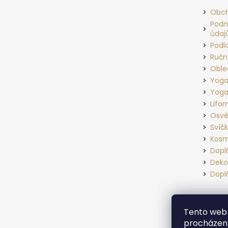
a
Obch
t
Podm
údaj
í
Podl
Ručn
Oble
Yoga
Yoga
Lifo
Osvě
Svíč
Kosm
Dopl
Deko
Dopl
Tento web 
procházení