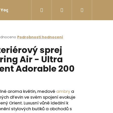
Hledat
Přihlášení
Nákupní
Yoga sport Láhve na vodu
Yoga sport Termosk
košík
rné
odnoceno
Podrobnosti hodnocení
cení
teriérový sprej
ktu
ring Air - Ultra
ent Adorable 200
ček.
l
lné aroma květin, medové
ambry
a
ých dřevin ve svém spojení evokuje
ený Orient. Luxusní vůně ideální k
nění stylových butiků a obchodů s
ÉČKOVÁ ČERNÁ