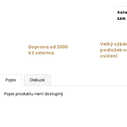
MAT PAISLEY PASSION MAROON /
Měr
1 359 Kč
BURGUNDY
cena
Původně:
1 699
Kate
4 625 Kč
EAN
:
Velký výbě
Doprava od 2000
podložek n
Kč zdarma
cvičení
Popis
Diskuze
Popis produktu není dostupný