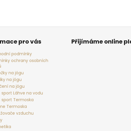
rmace pro vás
Přijímáme online p
odní podmínky
ínky ochrany osobních
ů
ožky na jógu
íky na jógu
čení na jógu
 sport Láhve na vodu
 sport Termoska
rme Termoska
žovače vzduchu
ky
etika