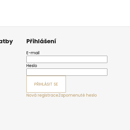
latby
Přihlášení
E-mail
Heslo
PŘIHLÁSIT SE
Nová registrace
Zapomenuté heslo