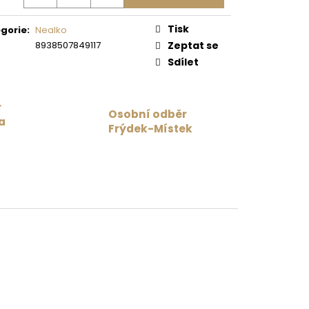
ná
:
 Kč
Tisk
gorie
:
Nealko
8938507849117
Zeptat se
Sdílet
r
Osobní odběr
a
Frýdek-Místek