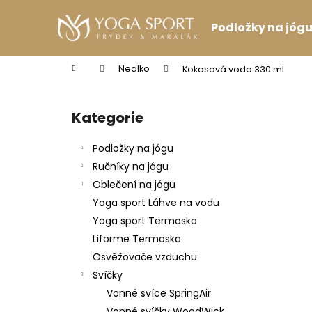
K
Přejít
na
o
Podložky na jóg
obsah
Zpět
Zpět
š
do
do
í
Domů
Nealko
Kokosová voda 330 ml
k
obchodu
obchodu
P
o
Kategorie
Přeskočit
s
kategorie
t
Podložky na jógu
r
Ručníky na jógu
a
Oblečení na jógu
n
Yoga sport Láhve na vodu
n
Yoga sport Termoska
í
Liforme Termoska
p
Osvěžovače vzduchu
a
Svíčky
n
Vonné svíce SpringAir
PODPRSENKA VÉČKOVÁ ČERNÁ
e
Vonné svíčky WoodWick