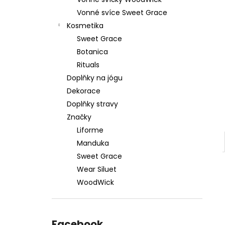
879 Kč
l
Vonné svíce Sweet Grace
Původně:
1 099 Kč
Kosmetika
Sweet Grace
Botanica
Rituals
Doplňky na jógu
Dekorace
Doplňky stravy
Značky
Liforme
Manduka
Sweet Grace
Wear Siluet
WoodWick
Facebook