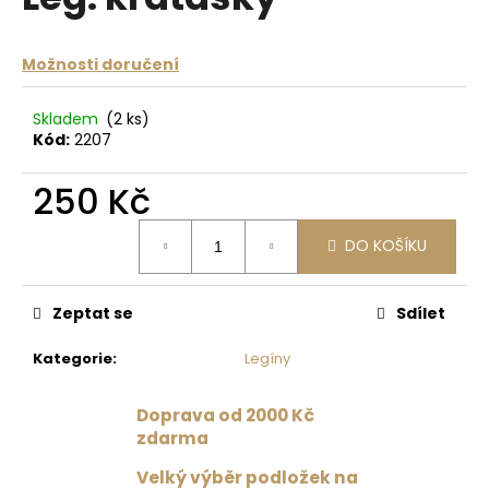
je
a
0,0
z
j
Možnosti doručení
5
í
hvězdiček.
t
Skladem
(2 ks)
?
Kód:
2207
250 Kč
Měrná
DO KOŠÍKU
cena:
HLEDAT
Zeptat se
Sdílet
D
Kategorie
:
Legíny
o
p
Doprava od 2000 Kč
o
zdarma
r
u
Velký výběr podložek na