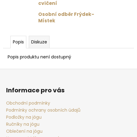
č
cvičení
u
j
Osobní odběr Frýdek-
e
Místek
m
e
Popis
Diskuze
MAGNESIA
Popis produktu není dostupný
1.5
L
Z
35
Kč
á
p
Informace pro vás
a
t
Obchodní podmínky
Podmínky ochrany osobních údajů
í
Podložky na jógu
Ručníky na jógu
Oblečení na jógu