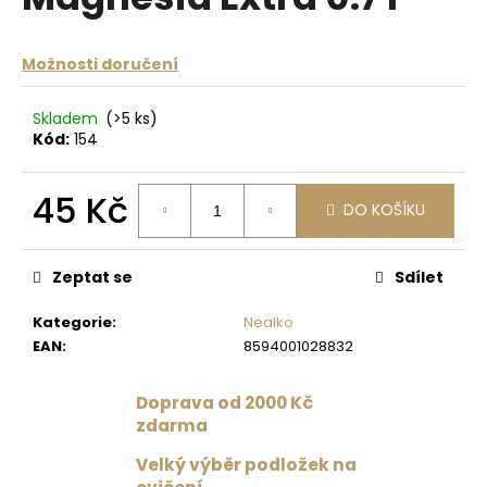
je
a
0,0
z
j
Možnosti doručení
5
í
hvězdiček.
t
Skladem
(>5 ks)
?
Kód:
154
45 Kč
DO KOŠÍKU
Měrná
HLEDAT
cena:
Zeptat se
Sdílet
Kategorie
:
Nealko
D
EAN
:
8594001028832
o
p
Doprava od 2000 Kč
o
zdarma
r
u
Velký výběr podložek na