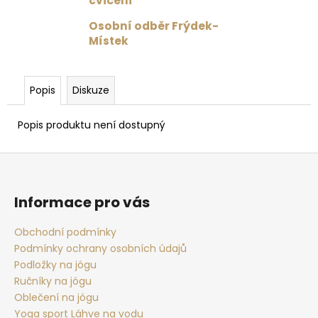
č
cvičení
u
Osobní odběr Frýdek-
j
Místek
e
m
e
Popis
Diskuze
VINCENTKA
Popis produktu není dostupný
0.7
L
Z
59
á
Kč
p
Informace pro vás
a
t
Obchodní podmínky
Podmínky ochrany osobních údajů
í
Podložky na jógu
Ručníky na jógu
Oblečení na jógu
Yoga sport Láhve na vodu