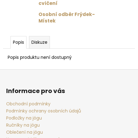
č
cvičení
u
j
Osobní odběr Frýdek-
e
Místek
m
e
Popis
Diskuze
MAGNESIA
Popis produktu není dostupný
1.5
L
Z
35
Kč
á
p
Informace pro vás
a
t
Obchodní podmínky
Podmínky ochrany osobních údajů
í
Podložky na jógu
Ručníky na jógu
Oblečení na jógu