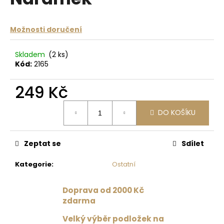
je
a
0,0
z
j
Možnosti doručení
5
í
hvězdiček.
t
Skladem
(2 ks)
?
Kód:
2165
249 Kč
Měrná
DO KOŠÍKU
cena:
HLEDAT
Zeptat se
Sdílet
D
Kategorie
:
Ostatní
o
p
Doprava od 2000 Kč
o
zdarma
r
u
Velký výběr podložek na