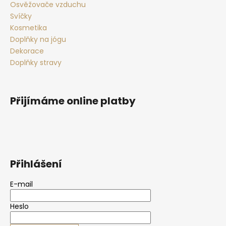
Osvěžovače vzduchu
a
Svíčky
j
Kosmetika
í
Doplňky na jógu
t
Dekorace
?
Doplňky stravy
Přijímáme online platby
HLEDAT
D
Přihlášení
o
p
E-mail
o
r
Heslo
u