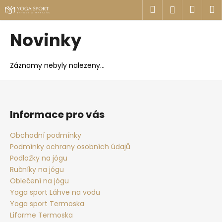
K
Přejít
Hledat
Náku
M
Přihlášen
na
o
obsah
Zpět
Zpět
košík
š
Novinky
í
C
k
o
Záznamy nebyly nalezeny...
p
Z
o
á
t
p
Informace pro vás
ř
a
e
t
Obchodní podmínky
b
Podmínky ochrany osobních údajů
í
u
Podložky na jógu
j
Ručníky na jógu
e
Oblečení na jógu
Yoga sport Láhve na vodu
t
Yoga sport Termoska
e
Liforme Termoska
n