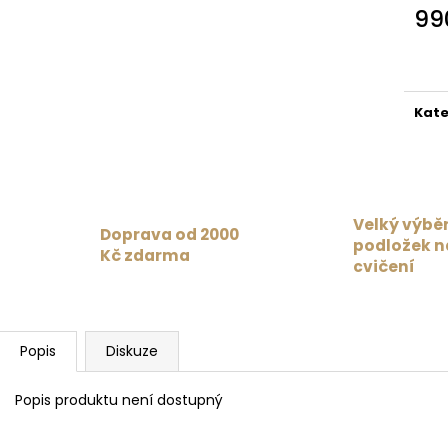
MAT PAISLEY PASSION MAROON /
1 359 Kč
99
BURGUNDY
Původně:
1 699
Měr
4 625 Kč
cena
Kate
Velký výbě
Doprava od 2000
podložek n
Kč zdarma
cvičení
Popis
Diskuze
Popis produktu není dostupný