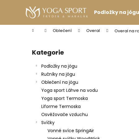
K
Přejít
na
o
Podložky na jóg
obsah
Zpět
Zpět
š
do
do
í
Domů
Oblečení
Overal
Overal na r
k
obchodu
obchodu
P
o
Kategorie
Přeskočit
s
kategorie
t
Podložky na jógu
r
Ručníky na jógu
a
Oblečení na jógu
n
Yoga sport Láhve na vodu
n
Yoga sport Termoska
í
Liforme Termoska
p
Osvěžovače vzduchu
a
Svíčky
n
Vonné svíce SpringAir
PODPRSENKA VÉČKOVÁ ČERNÁ
e
Vonné svíčky WoodWick