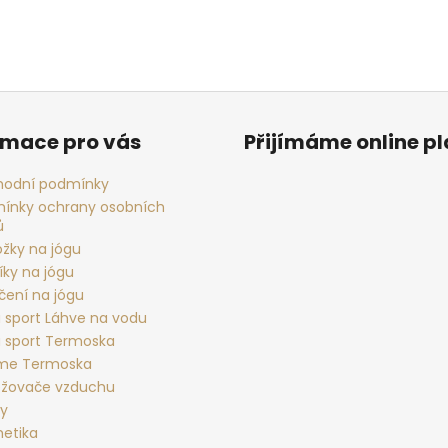
rmace pro vás
Přijímáme online p
odní podmínky
ínky ochrany osobních
ů
ožky na jógu
íky na jógu
čení na jógu
 sport Láhve na vodu
 sport Termoska
rme Termoska
žovače vzduchu
ky
etika