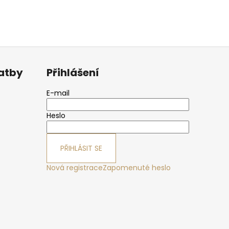
latby
Přihlášení
E-mail
Heslo
PŘIHLÁSIT SE
Nová registrace
Zapomenuté heslo