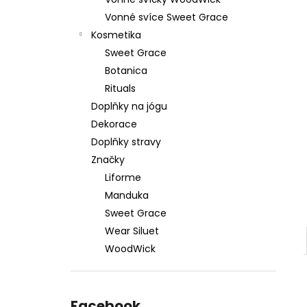
879 Kč
l
Vonné svíce Sweet Grace
Původně:
1 099 Kč
Kosmetika
Sweet Grace
Botanica
Rituals
Doplňky na jógu
Dekorace
Doplňky stravy
Značky
Liforme
Manduka
Sweet Grace
Wear Siluet
WoodWick
Facebook