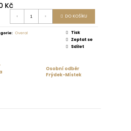
0 Kč
 Kč
ná
DO KOŠÍKU
:
Tisk
gorie
:
Overal
Zeptat se
Sdílet
r
Osobní odběr
a
Frýdek-Místek