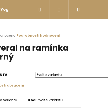
Hledat
Přihlášení
Nákupní
Yoga sport Láhve na vodu
Yoga sport Termosk
košík
rné
odnoceno
Podrobnosti hodnocení
cení
eral na ramínka
ktu
rný
ček.
ANTA
sti doručení
te variantu
Kód:
Zvolte variantu
I ZÁDY ČERNÁ