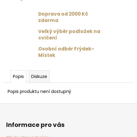
č
u
j
Doprava od 2000 Kč
e
zdarma
m
Velký výběr podložek na
e
cvičení
Osobní odběr Frýdek-
DRES
Místek
S
TYLOVÝMI
ZÁDY
ČERNÁ
Popis
Diskuze
1
359
Popis produktu není dostupný
Kč
Původně:
1
Z
699
Kč
á
p
Informace pro vás
a