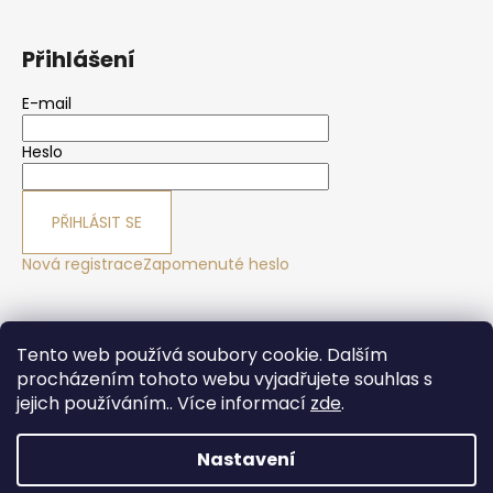
Přihlášení
E-mail
Heslo
PŘIHLÁSIT SE
Nová registrace
Zapomenuté heslo
Yoga sport Frýdek - Místek
Yogové studio Maralák
Tento web používá soubory cookie. Dalším
Hotel Maralák
procházením tohoto webu vyjadřujete souhlas s
jejich používáním.. Více informací
zde
.
Nastavení
Vytvořil Shoptet