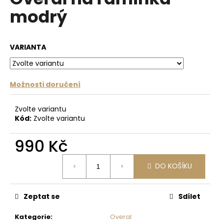
je
a
modrý
0,0
z
j
5
í
hvězdiček.
VARIANTA
t
?
Možnosti doručení
Zvolte variantu
HLEDAT
Kód:
Zvolte variantu
990 Kč
D
Měrná
o
DO KOŠÍKU
cena:
p
o
Zeptat se
Sdílet
r
u
Kategorie
:
Overal