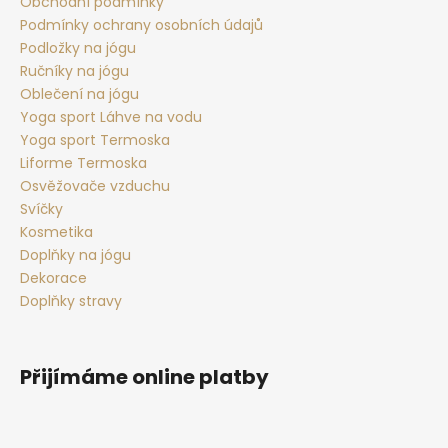
t
Obchodní podmínky
Podmínky ochrany osobních údajů
í
Podložky na jógu
Ručníky na jógu
Oblečení na jógu
Yoga sport Láhve na vodu
Yoga sport Termoska
Liforme Termoska
Osvěžovače vzduchu
Svíčky
Kosmetika
Doplňky na jógu
Dekorace
Doplňky stravy
Přijímáme online platby