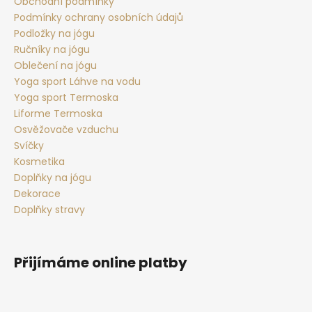
t
Obchodní podmínky
Podmínky ochrany osobních údajů
í
Podložky na jógu
Ručníky na jógu
Oblečení na jógu
Yoga sport Láhve na vodu
Yoga sport Termoska
Liforme Termoska
Osvěžovače vzduchu
Svíčky
Kosmetika
Doplňky na jógu
Dekorace
Doplňky stravy
Přijímáme online platby