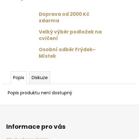
č
u
j
Doprava od 2000 Kč
e
zdarma
m
Velký výběr podložek na
e
cvičení
Osobní odběr Frýdek-
DRES
Místek
S
TYLOVÝMI
ZÁDY
ČERNÁ
Popis
Diskuze
1
359
Popis produktu není dostupný
Kč
Původně:
1
Z
699
Kč
á
p
Informace pro vás
a