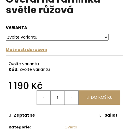
je
a
světle růžová
0,0
z
j
5
í
hvězdiček.
VARIANTA
t
?
Možnosti doručení
Zvolte variantu
HLEDAT
Kód:
Zvolte variantu
1 190 Kč
D
Měrná
o
DO KOŠÍKU
cena:
p
o
Zeptat se
Sdílet
r
u
Kategorie
:
Overal