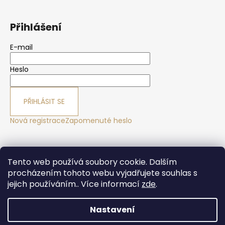
Přihlášení
E-mail
Heslo
PŘIHLÁSIT SE
Nová registrace
Zapomenuté heslo
Yoga sport Frýdek - Místek
Yogové studio Maralák
Tento web používá soubory cookie. Dalším
Hotel Maralák
procházením tohoto webu vyjadřujete souhlas s
jejich používáním.. Více informací
zde
.
Nastavení
Vytvořil Shoptet