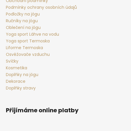
t
Obchodní podmínky
Podmínky ochrany osobních údajů
í
Podložky na jógu
Ručníky na jógu
Oblečení na jógu
Yoga sport Láhve na vodu
Yoga sport Termoska
Liforme Termoska
Osvěžovače vzduchu
Svíčky
Kosmetika
Doplňky na jógu
Dekorace
Doplňky stravy
Přijímáme online platby