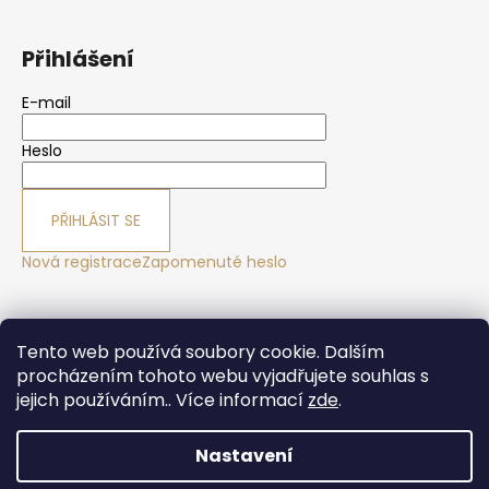
Přihlášení
E-mail
Heslo
PŘIHLÁSIT SE
Nová registrace
Zapomenuté heslo
Yoga sport Frýdek - Místek
Yogové studio Maralák
Tento web používá soubory cookie. Dalším
Hotel Maralák
procházením tohoto webu vyjadřujete souhlas s
jejich používáním.. Více informací
zde
.
Nastavení
Vytvořil Shoptet