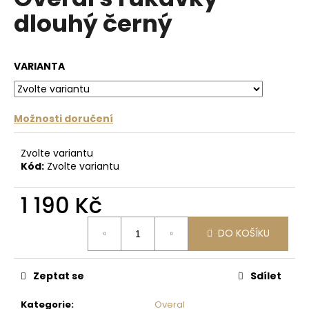
je
a
dlouhý černý
0,0
z
j
5
í
hvězdiček.
VARIANTA
t
?
Možnosti doručení
Zvolte variantu
HLEDAT
Kód:
Zvolte variantu
1 190 Kč
D
Měrná
o
DO KOŠÍKU
cena:
p
o
Zeptat se
Sdílet
r
u
Kategorie
:
Overal