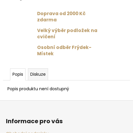
č
u
j
Doprava od 2000 Kč
e
zdarma
m
Velký výběr podložek na
e
cvičení
Osobní odběr Frýdek-
DRES
Místek
S
TYLOVÝMI
ZÁDY
ČERNÁ
Popis
Diskuze
1
359
Popis produktu není dostupný
Kč
Původně:
1
Z
699
Kč
á
p
Informace pro vás
a