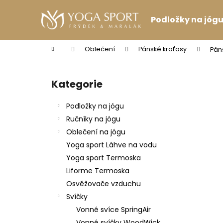
K
Přejít
na
o
Podložky na jóg
obsah
Zpět
Zpět
š
do
do
í
Domů
Oblečení
Pánské kraťasy
Pán
k
obchodu
obchodu
P
o
Kategorie
Přeskočit
s
kategorie
t
Podložky na jógu
r
Ručníky na jógu
a
Oblečení na jógu
n
Yoga sport Láhve na vodu
n
Yoga sport Termoska
í
Liforme Termoska
p
Osvěžovače vzduchu
a
Svíčky
n
Vonné svíce SpringAir
PODPRSENKA VÉČKOVÁ ČERNÁ
e
Vonné svíčky WoodWick