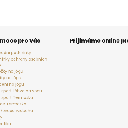
rmace pro vás
Přijímáme online p
odní podmínky
ínky ochrany osobních
ů
ožky na jógu
íky na jógu
čení na jógu
 sport Láhve na vodu
 sport Termoska
rme Termoska
žovače vzduchu
ky
etika