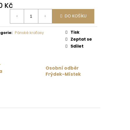
0 Kč
 Kč
ná
DO KOŠÍKU
:
Tisk
gorie
:
Pánské kraťasy
Zeptat se
Sdílet
r
Osobní odběr
a
Frýdek-Místek