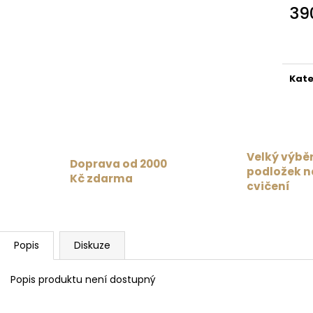
MAT PAISLEY PASSION MAROON /
1 359 Kč
39
BURGUNDY
Původně:
1 699
Měr
4 625 Kč
cena
Kate
Velký výbě
Doprava od 2000
podložek n
Kč zdarma
cvičení
Popis
Diskuze
Popis produktu není dostupný