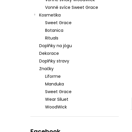
879 Kč
l
Vonné svíce Sweet Grace
Původně:
1 099 Kč
Kosmetika
Sweet Grace
Botanica
Rituals
Doplňky na jógu
Dekorace
Doplňky stravy
Značky
Liforme
Manduka
Sweet Grace
Wear Siluet
WoodWick
Facebook