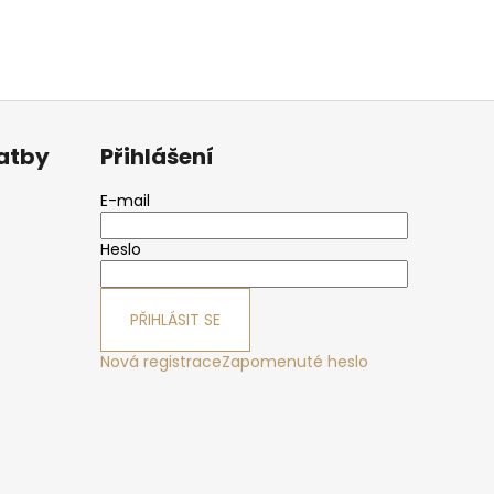
latby
Přihlášení
E-mail
Heslo
PŘIHLÁSIT SE
Nová registrace
Zapomenuté heslo