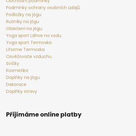
t
Obchodní podmínky
Podmínky ochrany osobních údajů
í
Podložky na jógu
Ručníky na jógu
Oblečení na jógu
Yoga sport Láhve na vodu
Yoga sport Termoska
Liforme Termoska
Osvěžovače vzduchu
Svíčky
Kosmetika
Doplňky na jógu
Dekorace
Doplňky stravy
Přijímáme online platby