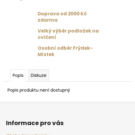
č
u
j
Doprava od 2000 Kč
e
zdarma
m
Velký výběr podložek na
e
cvičení
Osobní odběr Frýdek-
PODPRSENKA
Místek
VÉČKOVÁ
ČERNÁ
879
Kč
Popis
Diskuze
Původně:
1
Popis produktu není dostupný
099
Kč
Z
á
p
Informace pro vás
a