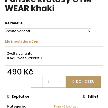
je
a
WEAR khaki
0,0
z
j
5
í
hvězdiček.
VARIANTA
t
?
Možnosti doručení
Zvolte variantu
HLEDAT
Kód:
Zvolte variantu
490 Kč
D
Měrná
o
DO KOŠÍKU
cena:
p
o
Zeptat se
Sdílet
r
u
Kategorie
:
Pánské kraťasy