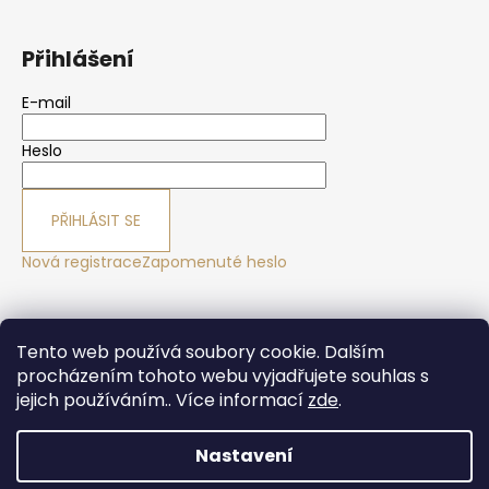
Přihlášení
E-mail
Heslo
PŘIHLÁSIT SE
Nová registrace
Zapomenuté heslo
Yoga sport Frýdek - Místek
Yogové studio Maralák
Tento web používá soubory cookie. Dalším
Hotel Maralák
procházením tohoto webu vyjadřujete souhlas s
jejich používáním.. Více informací
zde
.
Nastavení
Vytvořil Shoptet