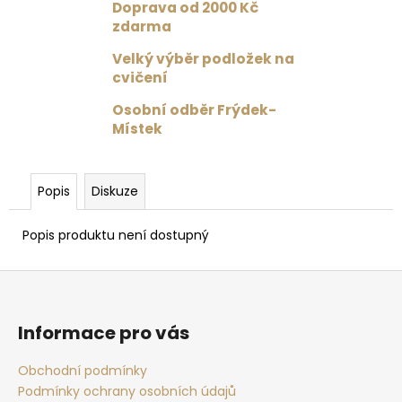
č
Doprava od 2000 Kč
u
zdarma
j
Velký výběr podložek na
e
cvičení
m
e
Osobní odběr Frýdek-
Místek
DRES
S
TYLOVÝMI
Popis
Diskuze
ZÁDY
ČERNÁ
Popis produktu není dostupný
1
359
Kč
Z
Původně:
á
1
699
p
Informace pro vás
Kč
a
t
Obchodní podmínky
Podmínky ochrany osobních údajů
í