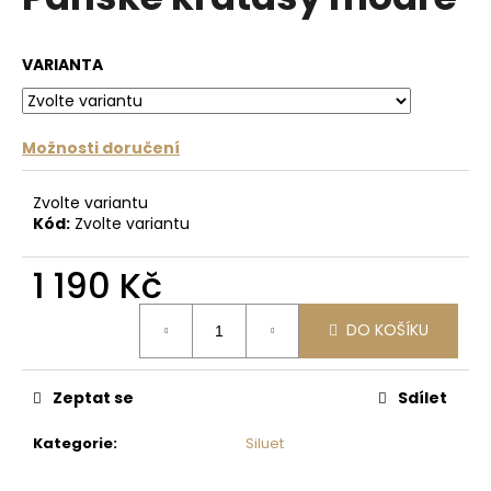
je
a
0,0
z
j
VARIANTA
5
í
hvězdiček.
t
?
Možnosti doručení
Zvolte variantu
Kód:
Zvolte variantu
HLEDAT
1 190 Kč
Měrná
DO KOŠÍKU
cena:
D
o
p
Zeptat se
Sdílet
o
r
Kategorie
:
Siluet
u