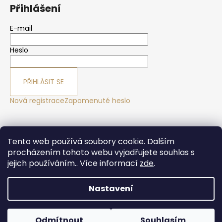
Přihlášení
E-mail
Heslo
PŘIHLÁSIT SE
Nová registrace
Zapomenuté heslo
Yoga sport Frýdek - Místek
Yogové studio Maralák
Tento web používá soubory cookie. Dalším
Hotel Maralák
procházením tohoto webu vyjadřujete souhlas s
jejich používáním.. Více informací
zde
.
Nastavení
Vytvořil Shoptet
Copyright 2026
Yogasport Shop
. Všechna práva
Odmítnout
Souhlasím
vyhrazena.
Upravit nastavení cookies