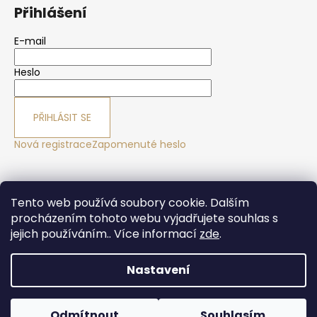
Přihlášení
E-mail
Heslo
PŘIHLÁSIT SE
Nová registrace
Zapomenuté heslo
Yoga sport Frýdek - Místek
Yogové studio Maralák
Tento web používá soubory cookie. Dalším
Hotel Maralák
procházením tohoto webu vyjadřujete souhlas s
jejich používáním.. Více informací
zde
.
Nastavení
Vytvořil Shoptet
Copyright 2026
Yogasport Shop
. Všechna práva
Odmítnout
Souhlasím
vyhrazena.
Upravit nastavení cookies