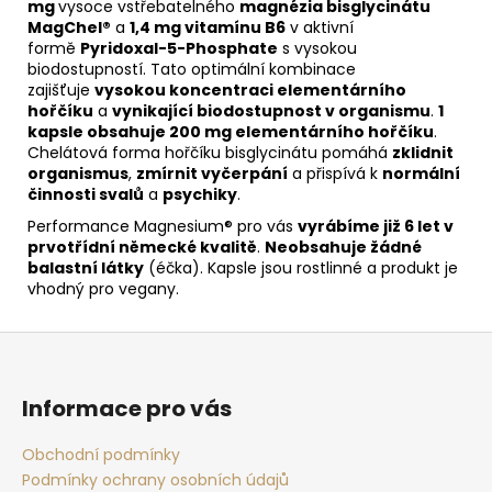
mg
vysoce vstřebatelného
magnézia bisglycinátu
MagChel®
a
1,4 mg vitamínu B6
v aktivní
formě
Pyridoxal-5-Phosphate
s vysokou
biodostupností. Tato optimální kombinace
zajišťuje
vysokou koncentraci elementárního
hořčíku
a
vynikající biodostupnost v organismu
.
1
kapsle obsahuje 200 mg elementárního hořčíku
.
Chelátová forma hořčíku bisglycinátu pomáhá
zklidnit
organismus
,
zmírnit vyčerpání
a přispívá k
normální
činnosti svalů
a
psychiky
.
Performance Magnesium® pro vás
vyrábíme již 6 let v
prvotřídní německé kvalitě
.
Neobsahuje žádné
balastní látky
(éčka). Kapsle jsou rostlinné a produkt je
vhodný pro vegany.
Z
á
p
Informace pro vás
a
t
Obchodní podmínky
Podmínky ochrany osobních údajů
í