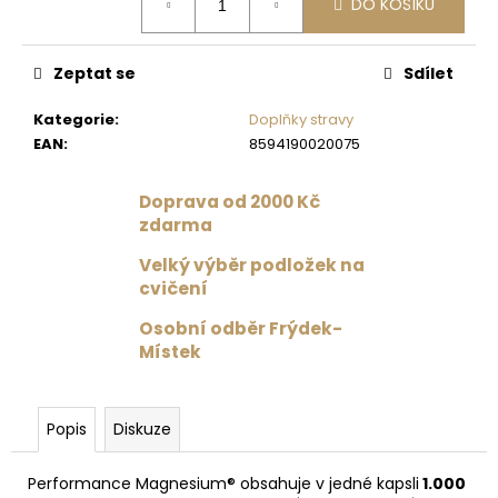
č
DO KOŠÍKU
cena:
u
j
e
Zeptat se
Sdílet
m
Kategorie
:
Doplňky stravy
e
EAN
:
8594190020075
DRES
Doprava od 2000 Kč
S
zdarma
TYLOVÝMI
ZÁDY
Velký výběr podložek na
ČERNÁ
cvičení
1
359
Osobní odběr Frýdek-
Kč
Místek
Původně:
1
699
Kč
Popis
Diskuze
Performance Magnesium® obsahuje v jedné kapsli
1.000