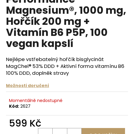
je
a
Magnesium®, 1000 mg,
0,0
z
j
Hořčík 200 mg +
5
í
hvězdiček.
Vitamín B6 P5P, 100
t
?
vegan kapslí
Nejlépe vstřebatelný hořčík bisglycinát
MagChel® 53% DDD + Aktivní forma vitamínu B6
HLEDAT
100% DDD, doplněk stravy
Možnosti doručení
D
Momentálně nedostupné
o
Kód:
2627
p
o
599 Kč
r
u
Měrná