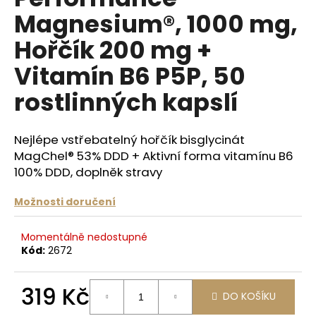
je
a
Magnesium®, 1000 mg,
0,0
z
j
Hořčík 200 mg +
5
í
hvězdiček.
Vitamín B6 P5P, 50
t
?
rostlinných kapslí
Nejlépe vstřebatelný hořčík bisglycinát
MagChel® 53% DDD + Aktivní forma vitamínu B6
HLEDAT
100% DDD, doplněk stravy
Možnosti doručení
D
Momentálně nedostupné
o
Kód:
2672
p
o
r
319 Kč
DO KOŠÍKU
u
Měrná