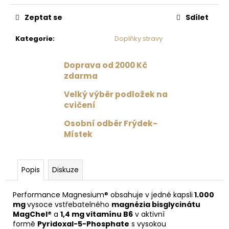
č
cena:
u
Zeptat se
Sdílet
j
e
Kategorie
:
Doplňky stravy
m
e
Doprava od 2000 Kč
zdarma
DRES
Velký výběr podložek na
S
TYLOVÝMI
cvičení
ZÁDY
ČERNÁ
Osobní odběr Frýdek-
Místek
1
359
Kč
Původně:
Popis
Diskuze
1
699
Kč
Performance Magnesium® obsahuje v jedné kapsli
1.000
mg
vysoce vstřebatelného
magnézia bisglycinátu
MagChel®
a
1,4 mg vitamínu B6
v aktivní
formě
Pyridoxal-5-Phosphate
s vysokou