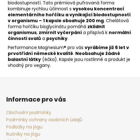
biodostupností. Tato prémiová pufrovaná forma
kombinuje rychlou účinnost s
vysokou koncentrací
elementárního hořčíku a vynikající biodostupností
v organismu –
1 kapsle obsahuje 200 mg
. Chelátová
forma hořčíku bisglycinátu pomáhá
zklidnit
organismus
,
zmírnit vyčerpání
a přispívá k
normální
činnosti svalů
a
psychiky
.
Performance Magnesium® pro vás
vyrábíme již 6 let v
prvotřídní německé kvalitě
.
Neobsahuje žádné
balastní látky
(éčka). Kapsle jsou rostlinné a produkt je
vhodný pro vegany.
Z
á
p
Informace pro vás
a
t
Obchodní podmínky
Podmínky ochrany osobních údajů
í
Podložky na jógu
Ručníky na jógu