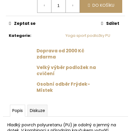
č
Měrná
DO KOŠÍKU
cena:
u
j
e
Zeptat se
Sdílet
m
e
Kategorie
:
Yoga sport podložky PU
PODLOŽKA
Doprava od 2000 Kč
NA
zdarma
JÓGU
LIFORME
Velký výběr podložek na
YOGA
cvičení
MAT
PAISLEY
Osobní odběr Frýdek-
PASSION
MAROON
Místek
/
BURGUNDY
4
Popis
Diskuze
625
Kč
Hladký povrch polyuretanu (PU) je odolný a jemný na
dotek. V kombinaci s přírodním kaučukem vytváří