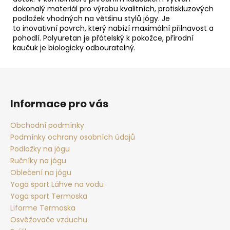
dokonalý materiál pro výrobu kvalitních, protiskluzových
podložek vhodných na většinu stylů jógy. Je
to inovativní povrch, který nabízí maximální přilnavost a
pohodlí. Polyuretan je přátelský k pokožce, přírodní
kaučuk je biologicky odbouratelný.
Z
á
p
Informace pro vás
a
t
Obchodní podmínky
Podmínky ochrany osobních údajů
í
Podložky na jógu
Ručníky na jógu
Oblečení na jógu
Yoga sport Láhve na vodu
Yoga sport Termoska
Liforme Termoska
Osvěžovače vzduchu