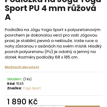
je
a
Sport PU 4 mm růžová
0,0
z
j
A
5
í
hvězdiček.
t
Podložka na Jógu Yoga Sport s polyuretanovým
?
povrchem je dokonalou verzí pro vaši Jógovou
praxi, je stabilní, pevná a neklouže. Vaše ruce a
nohy zůstanou v asánách na svém místě. Hladký
povrch polyuretanu (PU) je odolný a jemný na
HLEDAT
dotek. Rozměry podložky 68 x 185 cm.
Možnosti doručení
D
Skladem
(1 ks)
o
Kód:
1645
p
Značka:
Yoga Sport
o
r
1 890 Kč
u