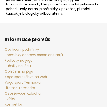
to inovativní povrch, který nabízí maximální přilnavost a
pohodlí. Polyuretan je přátelský k pokožce, přírodní
kaučuk je biologicky odbouratelný.
Z
á
p
Informace pro vás
a
t
Obchodní podmínky
Podmínky ochrany osobních údajů
í
Podložky na jógu
Ručníky na jógu
Oblečení na jógu
Yoga sport Láhve na vodu
Yoga sport Termoska
Liforme Termoska
Osvěžovače vzduchu
Svíčky
Kosmetika