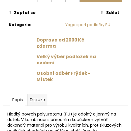
č
u
Zeptat se
Sdílet
j
e
Kategorie
:
Yoga sport podložky PU
m
e
Doprava od 2000 Kč
zdarma
MAGNESIA
1.5
Velký výběr podložek na
L
cvičení
35
Kč
Osobní odběr Frýdek-
Místek
Popis
Diskuze
Hladký povrch polyuretanu (PU) je odolný a jemný na
dotek. V kombinaci s přírodním kaučukem vytváří
dokonalý materiál pro výrobu kvalitních, protiskluzových
podložek vhodných na většinu stylů jógy. Je