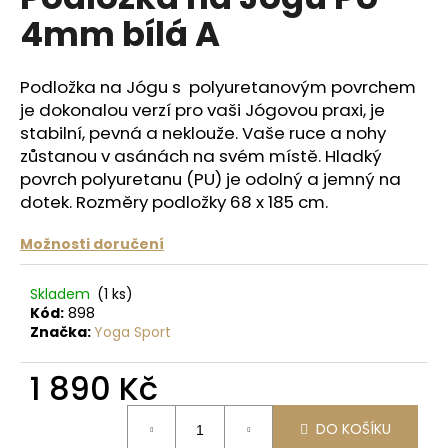
je
a
4mm bílá A
0,0
z
j
5
í
hvězdiček.
Podložka na Jógu s polyuretanovým povrchem
t
je dokonalou verzí pro vaši Jógovou praxi, je
?
stabilní, pevná a neklouže. Vaše ruce a nohy
zůstanou v asánách na svém místě. Hladký
povrch polyuretanu (PU) je odolný a jemný na
dotek. Rozměry podložky 68 x 185 cm.
HLEDAT
Možnosti doručení
Skladem
(1 ks)
Kód:
898
D
Značka:
Yoga Sport
o
p
1 890 Kč
o
r
Měrná
u
DO KOŠÍKU
cena: