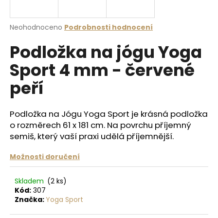
a
j
Průměrné
Neohodnoceno
Podrobnosti hodnocení
í
hodnocení
Podložka na jógu Yoga
produktu
t
je
?
Sport 4 mm - červené
0,0
z
peří
5
hvězdiček.
Podložka na Jógu Yoga Sport je krásná podložka
HLEDAT
o rozměrech 61 x 181 cm. Na povrchu příjemný
semiš, který vaší praxi udělá příjemnější.
D
Možnosti doručení
o
p
Skladem
(2 ks)
o
Kód:
307
r
Značka:
Yoga Sport
u