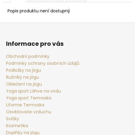
Popis produktu není dostupný
Z
á
p
Informace pro vás
a
t
Obchodní podmínky
Podmínky ochrany osobních údajů
í
Podložky na jógu
Ručníky na jógu
Oblečení na jógu
Yoga sport Láhve na vodu
Yoga sport Termoska
Liforme Termoska
Osvěžovače vzduchu
Svíčky
Kosmetika
Doplňky na jógu