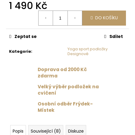
č
1 490 Kč
u
Měrná
j
DO KOŠÍKU
cena:
e
m
e
Zeptat se
Sdílet
Yoga sport podložky
PODPRSENKA
Kategorie
:
Designové
VÉČKOVÁ
ČERNÁ
Doprava od 2000 Kč
879
Kč
zdarma
Původně:
1
Velký výběr podložek na
099
cvičení
Kč
Osobní odběr Frýdek-
Místek
Popis
Související (8)
Diskuze