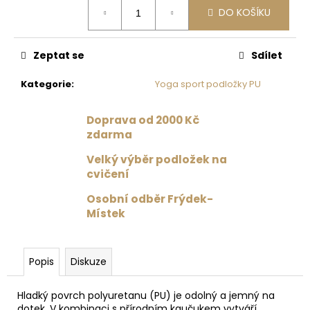
č
Měrná
DO KOŠÍKU
cena:
u
j
e
Zeptat se
Sdílet
m
e
Kategorie
:
Yoga sport podložky PU
PODLOŽKA
Doprava od 2000 Kč
NA
zdarma
JÓGU
LIFORME
Velký výběr podložek na
YOGA
cvičení
MAT
ZODIAC
Osobní odběr Frýdek-
DRAGON
/
Místek
DRAK
4
875
Popis
Diskuze
Kč
Hladký povrch polyuretanu (PU) je odolný a jemný na
dotek. V kombinaci s přírodním kaučukem vytváří