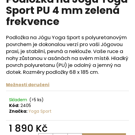
je
a
Sport PU 4 mm zelená
0,0
z
j
frekvence
5
í
hvězdiček.
t
Podložka na Jógu Yoga Sport s polyuretanovým
?
povrchem je dokonalou verzí pro vaši Jógovou
praxi, je stabilní, pevná a neklouže. Vaše ruce a
nohy zůstanou v asánách na svém místě. Hladký
povrch polyuretanu (PU) je odolný a jemný na
HLEDAT
dotek. Rozměry podložky 68 x 185 cm.
Možnosti doručení
D
Skladem
(>5 ks)
o
Kód:
2405
p
Značka:
Yoga Sport
o
r
1 890 Kč
u