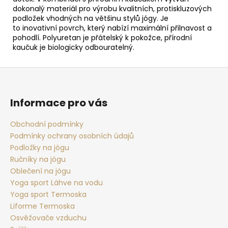
dokonalý materiál pro výrobu kvalitních, protiskluzových
podložek vhodných na většinu stylů jógy. Je
to inovativní povrch, který nabízí maximální přilnavost a
pohodlí. Polyuretan je přátelský k pokožce, přírodní
kaučuk je biologicky odbouratelný.
Z
á
p
Informace pro vás
a
t
Obchodní podmínky
Podmínky ochrany osobních údajů
í
Podložky na jógu
Ručníky na jógu
Oblečení na jógu
Yoga sport Láhve na vodu
Yoga sport Termoska
Liforme Termoska
Osvěžovače vzduchu