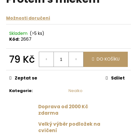
je
a
0,0
z
j
Možnosti doručení
5
í
hvězdiček.
t
Skladem
(>5 ks)
?
Kód:
2667
79 Kč
DO KOŠÍKU
Měrná
HLEDAT
cena:
Zeptat se
Sdílet
Kategorie
:
Nealko
D
o
Doprava od 2000 Kč
p
zdarma
o
r
Velký výběr podložek na
u
cvičení