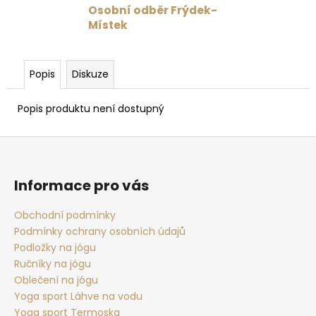
č
Osobní odběr Frýdek-
u
Místek
j
e
m
Popis
Diskuze
e
Popis produktu není dostupný
PODLOŽKA
NA
Z
JÓGU
LIFORME
á
YOGA
p
MAT
Informace pro vás
PAISLEY
a
PASSION
t
Obchodní podmínky
MAROON
/
Podmínky ochrany osobních údajů
í
BURGUNDY
Podložky na jógu
4
Ručníky na jógu
625
Oblečení na jógu
Kč
Yoga sport Láhve na vodu
Yoga sport Termoska