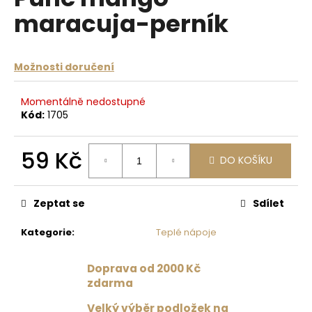
je
a
maracuja-perník
0,0
z
j
5
í
hvězdiček.
Možnosti doručení
t
?
Momentálně nedostupné
Kód:
1705
59 Kč
DO KOŠÍKU
HLEDAT
Měrná
cena:
Zeptat se
Sdílet
D
Kategorie
:
Teplé nápoje
o
p
o
Doprava od 2000 Kč
r
zdarma
u
Velký výběr podložek na