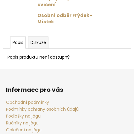
č
cvičení
u
j
Osobní odběr Frýdek-
e
Místek
m
e
Popis
Diskuze
CELODRES
RADKA
Popis produktu není dostupný
SHANGAI
/
Z
ČERVENÁ
á
1
599
p
Informace pro vás
Kč
a
Původně:
1
t
Obchodní podmínky
999
Podmínky ochrany osobních údajů
í
Kč
Podložky na jógu
Ručníky na jógu
Oblečení na jógu