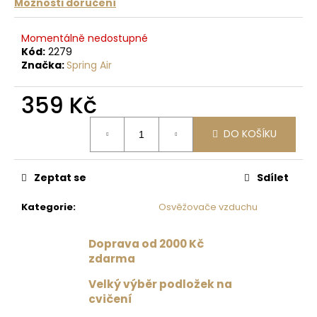
č
Možnosti doručení
u
j
Momentálně nedostupné
e
Kód:
2279
m
Značka:
Spring Air
e
359 Kč
DRES
Měrná
S
DO KOŠÍKU
cena:
TYLOVÝMI
ZÁDY
ČERNÁ
Zeptat se
Sdílet
1
359
Kategorie
:
Osvěžovače vzduchu
Kč
Původně:
1
Doprava od 2000 Kč
699
zdarma
Kč
Velký výběr podložek na
cvičení