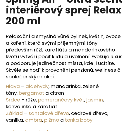
je
a
interiérový sprej Relax
0,0
z
j
200 ml
5
í
hvězdiček.
t
Relaxační a smyslná vůně bylinek, květin, ovoce
?
a koření, která svými příjemnými tóny
především růží, karafiátu a mandarinkového
květu vytváří pocit klidu a uvolnění. Evokuje luxus
a podporuje jedinečnost místa, kde ji ucítíte.
HLEDAT
Skvěle se hodí k provonění penzionů, wellness či
společenských akcí.
Hlava
–
aldehydy
, mandarinka, zelené
D
tóny,
bergamot
a citron
o
Srdce
– růže,
pomerančový květ
,
jasmín
,
p
konvalinka a karafiát
o
Základ
–
santalové dřevo
, cedrové dřevo,
r
vanilka,
ambra
,
pižmo
a
tonka boby
u