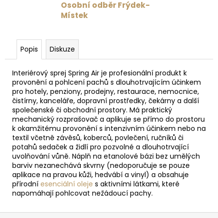
Osobní odběr Frýdek-
Místek
Popis
Diskuze
Interiérový sprej Spring Air je profesionální produkt k
provonění a pohlcení pachů s dlouhotrvajícím účinkem
pro hotely, penziony, prodejny, restaurace, nemocnice,
čistírny, kanceláře, dopravní prostředky, čekárny a další
společenské či obchodní prostory. Má praktický
mechanický rozprašovač a aplikuje se přímo do prostoru
k okamžitému provonění s intenzivním účinkem nebo na
textil včetně závěsů, koberců, povlečení, ručníků či
potahů sedaček a židlí pro pozvolné a dlouhotrvající
uvolňování vůně. Náplň na etanolové bázi bez umělých
barviv nezanechává skvrny (nedoporučuje se pouze
aplikace na pravou kůži, hedvábí a vinyl) a obsahuje
přírodní
esenciální oleje
s aktivními látkami, které
napomáhají pohlcovat nežádoucí pachy.