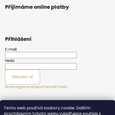
Přijímáme online platby
Přihlášení
E-mail
Heslo
PŘIHLÁSIT SE
Nová registrace
Zapomenuté heslo
Yoga sport Frýdek - Místek
Yogové studio Maralák
Tento web používá soubory cookie. Dalším
Hotel Maralák
procházením tohoto webu vyjadřujete souhlas s