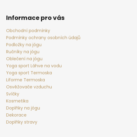
Z
á
p
Informace pro vás
a
t
Obchodní podmínky
Podmínky ochrany osobních údajů
í
Podložky na jógu
Ručníky na jógu
Oblečení na jógu
Yoga sport Láhve na vodu
Yoga sport Termoska
Liforme Termoska
Osvěžovače vzduchu
Svíčky
Kosmetika
Doplňky na jógu
Dekorace
Doplňky stravy