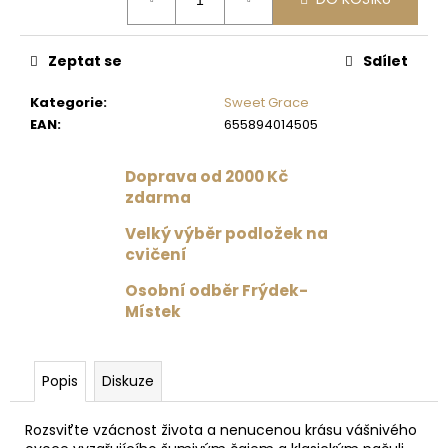
č
cena:
u
j
Zeptat se
Sdílet
e
m
Kategorie
:
Sweet Grace
e
EAN
:
655894014505
PODPRSENKA
Doprava od 2000 Kč
VÉČKOVÁ
zdarma
ČERNÁ
879
Velký výběr podložek na
Kč
cvičení
Původně:
1
Osobní odběr Frýdek-
099
Místek
Kč
Popis
Diskuze
Rozsviťte vzácnost života a nenucenou krásu vášnivého