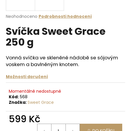
a
j
Průměrné
Neohodnoceno
Podrobnosti hodnocení
í
hodnocení
Svíčka Sweet Grace
produktu
t
je
?
250 g
0,0
z
5
hvězdiček.
Vonná svíčka ve skleněné nádobě se sójovým
voskem a bavlněným knotem.
HLEDAT
Možnosti doručení
Momentálně nedostupné
D
Kód:
568
o
Značka:
Sweet Grace
p
o
599 Kč
r
u
Měrná
DO KOŠÍKU