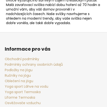
ovoce vyzařujícího šumivým čajem a klasickým pačuli.
Malá zavařovací svíčka nabízí dobu hoření až 70 hodin a
umožní vám, aby váš domov provoněl i v
nadcházejících časech.
Naše svíčky navrhujeme s
ohledem na moderní trendy, aby vaše svíčka nejen
dobře voněla, ale také dobře vypadala.
Z
á
p
Informace pro vás
a
t
Obchodní podmínky
Podmínky ochrany osobních údajů
í
Podložky na jógu
Ručníky na jógu
Oblečení na jógu
Yoga sport Láhve na vodu
Yoga sport Termoska
Liforme Termoska
Osvěžovače vzduchu