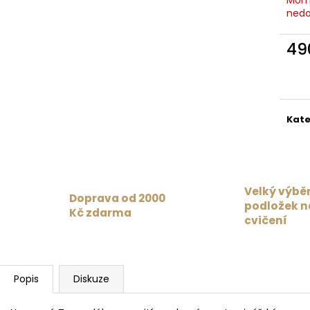
35 Kč
879 Kč
nedo
Původně:
1 099
49
Měr
cena
Kate
Velký výbě
Doprava od 2000
podložek n
Kč zdarma
cvičení
Popis
Diskuze