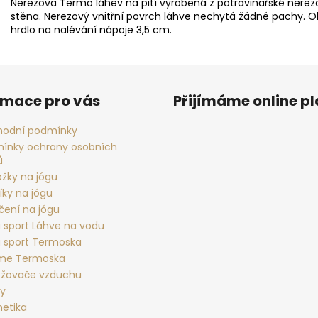
Nerezová Termo láhev na pití vyrobená z potravinářské nerezo
stěna. Nerezový vnitřní povrch láhve nechytá žádné pachy. Ob
hrdlo na nalévání nápoje 3,5 cm.
rmace pro vás
Přijímáme online p
odní podmínky
ínky ochrany osobních
ů
ožky na jógu
íky na jógu
čení na jógu
 sport Láhve na vodu
 sport Termoska
rme Termoska
žovače vzduchu
ky
etika