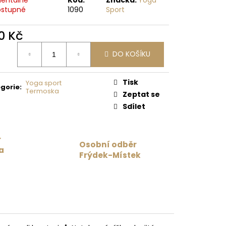
stupné
1090
Sport
 Kč
0 Kč
ná
DO KOŠÍKU
:
Tisk
Yoga sport
gorie
:
Termoska
Zeptat se
Sdílet
r
Osobní odběr
a
Frýdek-Místek