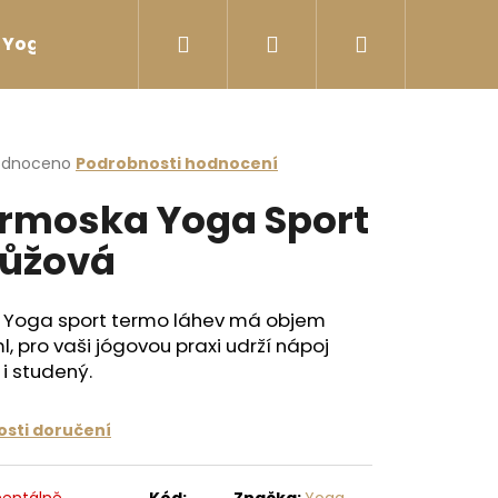
Hledat
Přihlášení
Nákupní
Yoga sport Láhve na vodu
Yoga sport Termosk
košík
rné
odnoceno
Podrobnosti hodnocení
cení
rmoska Yoga Sport
ktu
růžová
ček.
 Yoga sport termo láhev má objem
, pro vaši jógovou praxi udrží nápoj
 i studený.
sti doručení
ÉČKOVÁ ČERNÁ
entálně
Kód:
Značka:
Yoga