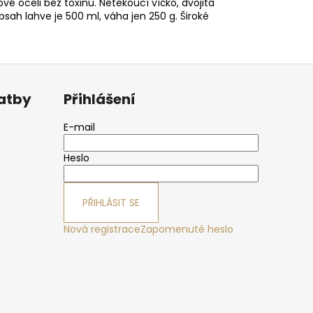
vé oceli bez toxinů.
Netekoucí víčko, dvojitá
sah lahve je 500 ml, váha jen 250 g. Široké
latby
Přihlášení
E-mail
Heslo
PŘIHLÁSIT SE
Nová registrace
Zapomenuté heslo