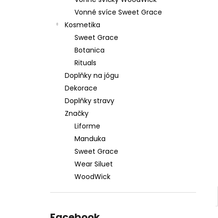
59 Kč
l
Vonné svíce Sweet Grace
Kosmetika
Sweet Grace
Botanica
Rituals
Doplňky na jógu
Dekorace
Doplňky stravy
Značky
Liforme
Manduka
Sweet Grace
Wear Siluet
WoodWick
Facebook