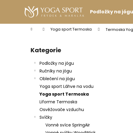
K
Přejít
na
o
Podložky na jóg
obsah
Zpět
Zpět
š
do
do
í
Domů
Yoga sport Termoska
Termoska Yoga
k
obchodu
obchodu
P
o
Kategorie
Přeskočit
s
kategorie
t
Podložky na jógu
r
Ručníky na jógu
a
Oblečení na jógu
n
Yoga sport Láhve na vodu
n
Yoga sport Termoska
í
Liforme Termoska
p
Osvěžovače vzduchu
a
Svíčky
n
Vonné svíce SpringAir
VINCENTKA 0.7 L
e
Vonné svíčky WoodWick